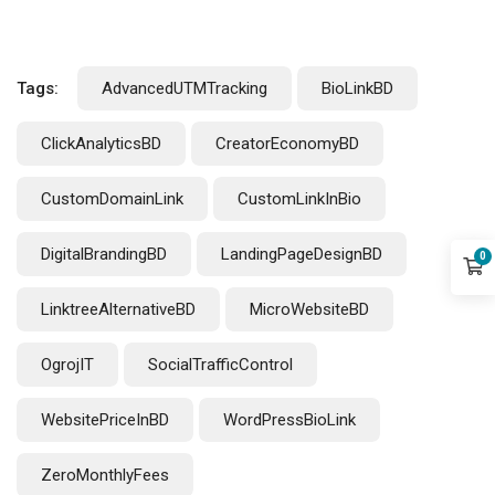
Tags:
AdvancedUTMTracking
BioLinkBD
ClickAnalyticsBD
CreatorEconomyBD
CustomDomainLink
CustomLinkInBio
DigitalBrandingBD
LandingPageDesignBD
0
LinktreeAlternativeBD
MicroWebsiteBD
OgrojIT
SocialTrafficControl
WebsitePriceInBD
WordPressBioLink
ZeroMonthlyFees