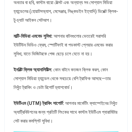
অবতার বা ছবি, কাস্টম বায়ো টেক্সট এবং অন্যান্য সব সোশ্যাল মিডিয়া
হ্যান্ডেলের (হোয়াটসঅ্যাপ, মেসেঞ্জার, লিঙ্কডইন ইত্যাদি) ডিরেক্ট ক্লিক-
টু-চ্যাট আইকন সেটআপ।
মাল্টি-মিডিয়া এমবেড সুবিধা:
আপনার বাটনগুলোর ভেতরেই সরাসরি
ইউটিউব ভিডিও ফ্রেম, স্পোটিফাই বা পডকাস্ট প্লেয়ার এমবেড করার
সুবিধা, যাতে ভিজিটরকে পেজ ছেড়ে চলে যেতে না হয়।
ইনবিল্ট ক্লিক অ্যানালিটিক্স:
কোন বাটনে কতজন ক্লিক করল, কোন
সোশ্যাল মিডিয়া হ্যান্ডেল থেকে সবচেয়ে বেশি ট্রাফিক আসছে—তার
নিখুঁত ট্রাকিং ও ডেটা রিপোর্ট ড্যাশবোর্ড।
ইউটিএম (UTM) ট্রাকিং সাপোর্ট:
আপনার মার্কেটিং ক্যাম্পেইনের নিখুঁত
অ্যাট্রিবিউশনের জন্য প্রতিটি লিংকের সাথে কাস্টম ইউটিএম প্যারামিটার
সেট করার কমপ্লিট সুবিধা।