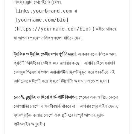
নিজস্ব ব্র্যান্ড ডোমেইনের (যেমন:
links.yourbrand.com
বা
[yourname.com/bio]
(https://yourname.com/bio)
) অধীনে থাকবে,
যা আপনার প্রফেশনালিজম বহুগুণ বাড়িয়ে দেয়।
ট্রাফিক ও ট্রাকিং ডেটার ওপর পূর্ণ নিয়ন্ত্রণ:
আপনার বায়ো-লিংকে আসা
প্রতিটি ভিজিটরের ডেটা থাকবে আপনার কাছে। আপনি চাইলে সরাসরি
ফেসবুক পিক্সেল বা গুগল অ্যানালিটিক্স স্ক্রিপ্ট যুক্ত করে পরবর্তীতে এই
অডিয়েন্সকে টার্গেট করে ফ্রিতে রিটার্গেটিং অ্যাড চালাতে পারবেন।
১০০% ব্র্যান্ডিং ও জিরো থার্ড-পার্টি বিজ্ঞাপন:
পেজের একদম নিচে কোনো
কোম্পানির লোগো বা ওয়াটারমার্ক থাকবে না। আপনার প্রোফাইল হেডার,
ব্যাকগ্রাউন্ড কালার, লোগো এবং ফন্ট হবে সম্পূর্ণ আপনার ব্র্যান্ড
গাইডলাইন অনুযায়ী।