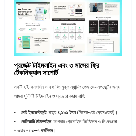
প্রজেক্ট টাইমলাইন এবং ৩ মাসের ফ্রি
টেকনিক্যাল সাপোর্ট
একটি হাই-কনভার্সন ও বাফারিং-মুক্ত ল্যান্ডিং পেজ ডেভলপমেন্টের জন্য
আমরা সুনির্দিষ্ট টাইমলাইন ও স্বচ্ছতা বজায় রাখি:
মোট ইনভেস্টমেন্ট:
মাত্র
৪,৯৯৯ টাকা
(ফিক্সড-রেট ফ্রেমওয়ার্ক)।
ডেলিভারি টাইমলাইন:
আপনার প্রোফাইল ডিটেইলস ও লিংকগুলো
পাওয়ার পর
৩–৭ কর্মদিবস
।