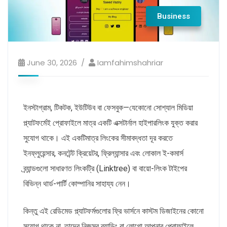
Business
June 30, 2026
Iamfahimshahriar
ইনস্টাগ্রাম, টিকটক, ইউটিউব বা ফেসবুক—যেকোনো সোশ্যাল মিডিয়া
প্ল্যাটফর্মেই প্রোফাইলে মাত্র একটি এক্সটার্নাল হাইপারলিংক যুক্ত করার
সুযোগ থাকে। এই একটিমাত্র লিংকের সীমাবদ্ধতা দূর করতে
ইনফ্লুয়েন্সার, কনটেন্ট ক্রিয়েটর, ফ্রিল্যান্সার এবং লোকাল ই-কমার্স
ব্র্যান্ডগুলো সাধারণত লিংকট্রি (Linktree) বা বায়ো-লিংক টাইপের
বিভিন্ন থার্ড-পার্টি কোম্পানির সাহায্য নেন।
কিন্তু এই রেডিমেড প্ল্যাটফর্মগুলোর ফ্রি ভার্সনে কাস্টম ডিজাইনের কোনো
সুযোগ থাকে না, তাদের নিজস্ব ব্র্যান্ডিং বা লোগো আপনার প্রোফাইলে