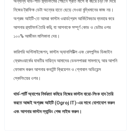
অন্যান্য থার্ড-পার্টি প্ল্যাটফর্মের পেছনে প্রতি মাসে বা বছরে চড়া ফি দিয়ে
নিজের ট্রাফিক ডেটা অন্যের হাতে ছেড়ে দেওয়া বুদ্ধিমানের কাজ নয়।
অগ্রজ আইটি-তে আমরা কাস্টম ওয়ার্ডপ্রেস আর্কিটেকচার ব্যবহার করে
আপনার প্ল্যাটফর্ম তৈরি করি, যা আপনাকে সম্পূর্ণ কোড ও ডেটার ওপর
১০০% আজীবন মালিকানা দেয়।
কারিগরি অপ্টিমাইজেশন, কাস্টম অ্যানালিটিক্স এবং রেসপন্সিভ ডিজাইন
ফ্রেমওয়ার্কের যাবতীয় দায়িত্ব আমাদের ডেভলপাররা সামলাবে, আর আপনি
ফোকাস করুন আপনার কনটেন্ট ক্রিয়েশন ও গ্লোবাল অডিয়েন্স
স্কেলিংয়ের ওপর।
থার্ড-পার্টি অ্যাপের নির্ভরতা কমিয়ে নিজের কাস্টম বায়ো-লিংক হাব তৈরি
করতে আজই অগ্রজ আইটি (Ogroj IT)-এর সাথে যোগাযোগ করুন
এবং আপনার কাস্টম ল্যান্ডিং পেজ লাইভ করুন।