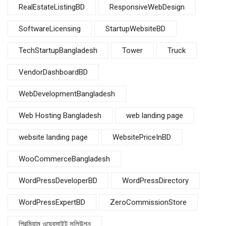
RealEstateListingBD
ResponsiveWebDesign
SoftwareLicensing
StartupWebsiteBD
TechStartupBangladesh
Tower
Truck
VendorDashboardBD
WebDevelopmentBangladesh
Web Hosting Bangladesh
web landing page
website landing page
WebsitePriceInBD
WooCommerceBangladesh
WordPressDeveloperBD
WordPressDirectory
WordPressExpertBD
ZeroCommissionStore
প্রিমিয়াম ওয়েবসাইট সলিউশন