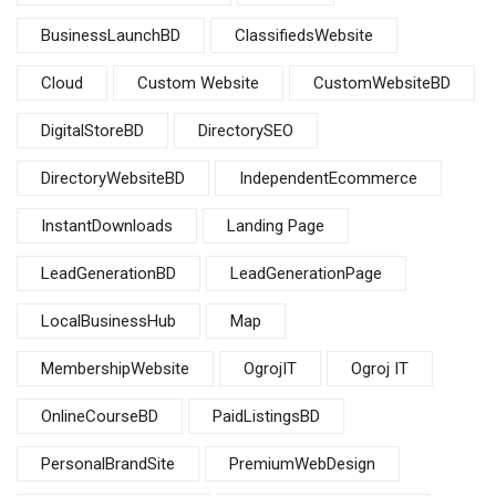
BusinessLaunchBD
ClassifiedsWebsite
Cloud
Custom Website
CustomWebsiteBD
DigitalStoreBD
DirectorySEO
DirectoryWebsiteBD
IndependentEcommerce
InstantDownloads
Landing Page
LeadGenerationBD
LeadGenerationPage
LocalBusinessHub
Map
MembershipWebsite
OgrojIT
Ogroj IT
OnlineCourseBD
PaidListingsBD
PersonalBrandSite
PremiumWebDesign