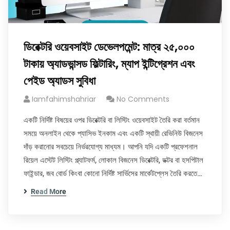
ডিরেক্টরি ওয়েবসাইট ডেভেলপমেন্ট: মাত্র ২৫,০০০
টাকায় অ্যাডভান্সড ফিল্টারিং, ম্যাপ ইন্টিগ্রেশন এবং
পেইড অ্যাডস সুবিধা
Iamfahimshahriar
No Comments
একটি নির্দিষ্ট বিষয়ের ওপর ডিরেক্টরি বা লিস্টিং ওয়েবসাইট তৈরি করা বর্তমান
সময়ে অনলাইন থেকে প্যাসিভ ইনকাম এবং একটি স্থায়ী রেভিনিউ বিজনেস
দাঁড় করানোর সবচেয়ে নির্ভরযোগ্য মাধ্যম। আপনি যদি একটি প্রফেশনাল
রিয়েল এস্টেট লিস্টিং প্ল্যাটফর্ম, লোকাল বিজনেস ডিরেক্টরি, ডক্টর বা হসপিটাল
ফাইন্ডার, জব বোর্ড কিংবা কোনো নির্দিষ্ট সার্ভিসের মার্কেটপ্লেস তৈরি করতে…
Read More