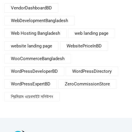
VendorDashboardBD
WebDevelopmentBangladesh
Web Hosting Bangladesh
web landing page
website landing page
WebsitePriceInBD
WooCommerceBangladesh
WordPressDeveloperBD
WordPressDirectory
WordPressExpertBD
ZeroCommissionStore
প্রিমিয়াম ওয়েবসাইট সলিউশন