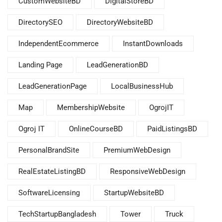
CustomWebsiteBD
DigitalStoreBD
DirectorySEO
DirectoryWebsiteBD
IndependentEcommerce
InstantDownloads
Landing Page
LeadGenerationBD
LeadGenerationPage
LocalBusinessHub
Map
MembershipWebsite
OgrojIT
Ogroj IT
OnlineCourseBD
PaidListingsBD
PersonalBrandSite
PremiumWebDesign
RealEstateListingBD
ResponsiveWebDesign
SoftwareLicensing
StartupWebsiteBD
TechStartupBangladesh
Tower
Truck