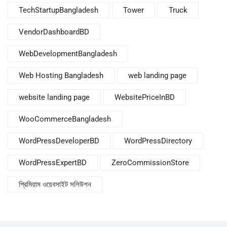
TechStartupBangladesh
Tower
Truck
VendorDashboardBD
WebDevelopmentBangladesh
Web Hosting Bangladesh
web landing page
website landing page
WebsitePriceInBD
WooCommerceBangladesh
WordPressDeveloperBD
WordPressDirectory
WordPressExpertBD
ZeroCommissionStore
প্রিমিয়াম ওয়েবসাইট সলিউশন