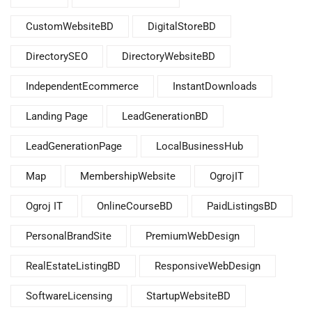
CustomWebsiteBD
DigitalStoreBD
DirectorySEO
DirectoryWebsiteBD
IndependentEcommerce
InstantDownloads
Landing Page
LeadGenerationBD
LeadGenerationPage
LocalBusinessHub
Map
MembershipWebsite
OgrojIT
Ogroj IT
OnlineCourseBD
PaidListingsBD
PersonalBrandSite
PremiumWebDesign
RealEstateListingBD
ResponsiveWebDesign
SoftwareLicensing
StartupWebsiteBD