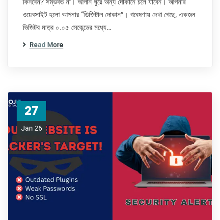
কিনবেন? সম্ভবত না। আপনি ঘুরে অন্য দোকানে চলে যাবেন। আপনার
ওয়েবসাইট হলো আপনার “ডিজিটাল দোকান”। গবেষণায় দেখা গেছে, একজন
ভিজিটর মাত্র ০.০৫ সেকেন্ডের মধ্যে…
Read More
27
Jan 26