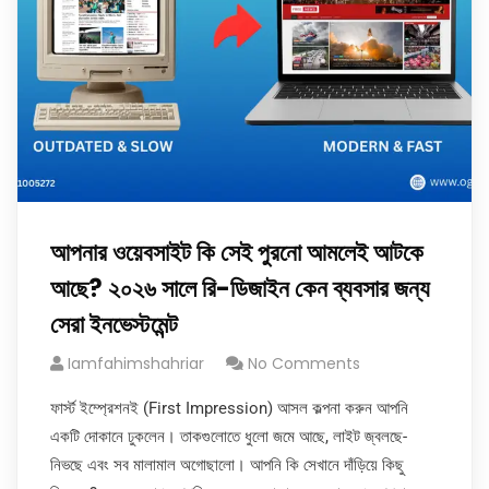
আপনার ওয়েবসাইট কি সেই পুরনো আমলেই আটকে
আছে? ২০২৬ সালে রি-ডিজাইন কেন ব্যবসার জন্য
সেরা ইনভেস্টমেন্ট
Iamfahimshahriar
No Comments
ফার্স্ট ইম্প্রেশনই (First Impression) আসল কল্পনা করুন আপনি
একটি দোকানে ঢুকলেন। তাকগুলোতে ধুলো জমে আছে, লাইট জ্বলছে-
নিভছে এবং সব মালামাল অগোছালো। আপনি কি সেখানে দাঁড়িয়ে কিছু