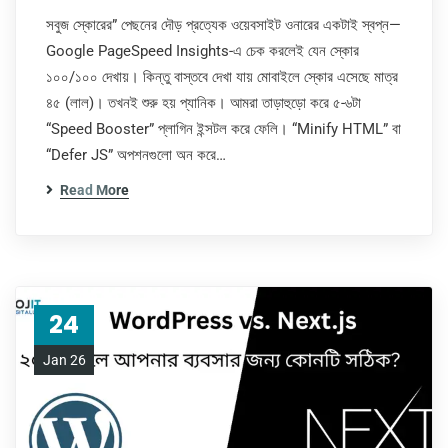
সবুজ স্কোরের” পেছনের দৌড় প্রত্যেক ওয়েবসাইট ওনারের একটাই স্বপ্ন—
Google PageSpeed Insights-এ চেক করলেই যেন স্কোর
১০০/১০০ দেখায়। কিন্তু বাস্তবে দেখা যায় মোবাইলে স্কোর এসেছে মাত্র
৪৫ (লাল)। তখনই শুরু হয় প্যানিক। আমরা তাড়াহুড়ো করে ৫-৬টা
“Speed Booster” প্লাগিন ইন্সটল করে ফেলি। “Minify HTML” বা
“Defer JS” অপশনগুলো অন করে…
Read More
24
Jan 26