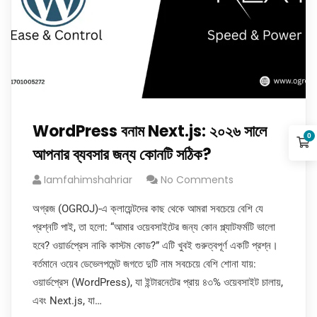
WordPress বনাম Next.js: ২০২৬ সালে
0
আপনার ব্যবসার জন্য কোনটি সঠিক?
Iamfahimshahriar
No Comments
অগ্রজ (OGROJ)-এ ক্লায়েন্টদের কাছ থেকে আমরা সবচেয়ে বেশি যে
প্রশ্নটি পাই, তা হলো: “আমার ওয়েবসাইটের জন্য কোন প্ল্যাটফর্মটি ভালো
হবে? ওয়ার্ডপ্রেস নাকি কাস্টম কোড?” এটি খুবই গুরুত্বপূর্ণ একটি প্রশ্ন।
বর্তমানে ওয়েব ডেভেলপমেন্ট জগতে দুটি নাম সবচেয়ে বেশি শোনা যায়:
ওয়ার্ডপ্রেস (WordPress), যা ইন্টারনেটের প্রায় ৪৩% ওয়েবসাইট চালায়,
এবং Next.js, যা…