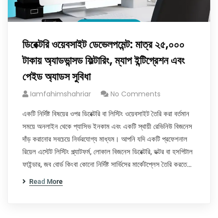
ডিরেক্টরি ওয়েবসাইট ডেভেলপমেন্ট: মাত্র ২৫,০০০
টাকায় অ্যাডভান্সড ফিল্টারিং, ম্যাপ ইন্টিগ্রেশন এবং
পেইড অ্যাডস সুবিধা
Iamfahimshahriar
No Comments
একটি নির্দিষ্ট বিষয়ের ওপর ডিরেক্টরি বা লিস্টিং ওয়েবসাইট তৈরি করা বর্তমান
সময়ে অনলাইন থেকে প্যাসিভ ইনকাম এবং একটি স্থায়ী রেভিনিউ বিজনেস
দাঁড় করানোর সবচেয়ে নির্ভরযোগ্য মাধ্যম। আপনি যদি একটি প্রফেশনাল
রিয়েল এস্টেট লিস্টিং প্ল্যাটফর্ম, লোকাল বিজনেস ডিরেক্টরি, ডক্টর বা হসপিটাল
ফাইন্ডার, জব বোর্ড কিংবা কোনো নির্দিষ্ট সার্ভিসের মার্কেটপ্লেস তৈরি করতে…
Read More