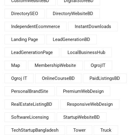
CustomWebsiteBD
DigitalStoreBD
DirectorySEO
DirectoryWebsiteBD
IndependentEcommerce
InstantDownloads
Landing Page
LeadGenerationBD
LeadGenerationPage
LocalBusinessHub
Map
MembershipWebsite
OgrojIT
Ogroj IT
OnlineCourseBD
PaidListingsBD
PersonalBrandSite
PremiumWebDesign
RealEstateListingBD
ResponsiveWebDesign
SoftwareLicensing
StartupWebsiteBD
TechStartupBangladesh
Tower
Truck