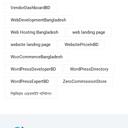
VendorDashboardBD
WebDevelopmentBangladesh
Web Hosting Bangladesh
web landing page
website landing page
WebsitePriceInBD
WooCommerceBangladesh
WordPressDeveloperBD
WordPressDirectory
WordPressExpertBD
ZeroCommissionStore
প্রিমিয়াম ওয়েবসাইট সলিউশন