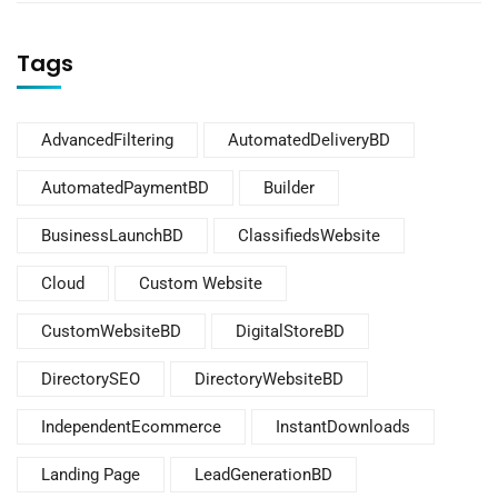
Tags
AdvancedFiltering
AutomatedDeliveryBD
AutomatedPaymentBD
Builder
BusinessLaunchBD
ClassifiedsWebsite
Cloud
Custom Website
CustomWebsiteBD
DigitalStoreBD
DirectorySEO
DirectoryWebsiteBD
IndependentEcommerce
InstantDownloads
Landing Page
LeadGenerationBD