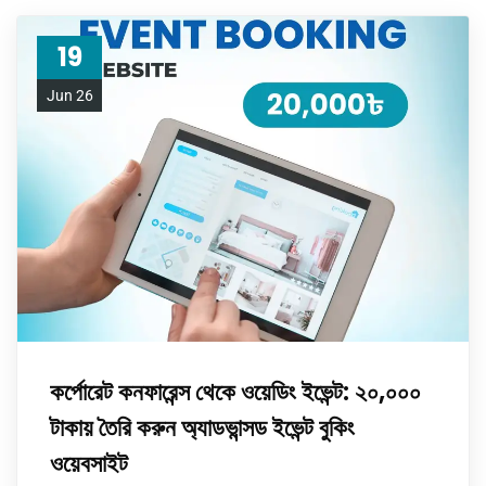
19
Jun 26
কর্পোরেট কনফারেন্স থেকে ওয়েডিং ইভেন্ট: ২০,০০০
টাকায় তৈরি করুন অ্যাডভান্সড ইভেন্ট বুকিং
ওয়েবসাইট