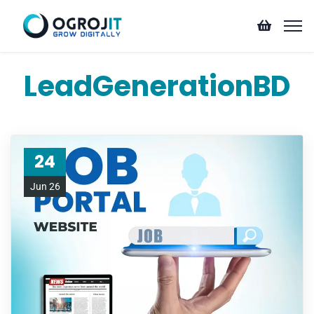
LeadGenerationBD
24
Jun 26