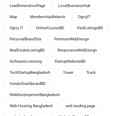
LeadGenerationPage
LocalBusinessHub
Map
MembershipWebsite
OgrojIT
Ogroj IT
OnlineCourseBD
PaidListingsBD
PersonalBrandSite
PremiumWebDesign
RealEstateListingBD
ResponsiveWebDesign
SoftwareLicensing
StartupWebsiteBD
TechStartupBangladesh
Tower
Truck
VendorDashboardBD
WebDevelopmentBangladesh
Web Hosting Bangladesh
web landing page