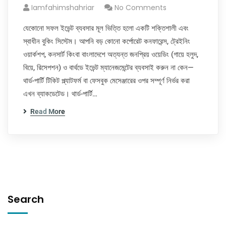
Iamfahimshahriar
No Comments
যেকোনো সফল ইভেন্ট ব্যবসার মূল ভিত্তি হলো একটি শক্তিশালী এবং
স্বাধীন বুকিং সিস্টেম। আপনি বড় কোনো কর্পোরেট কনফারেন্স, ট্রেইনিং
ওয়ার্কশপ, কনসার্ট কিংবা বাংলাদেশে অত্যন্ত জনপ্রিয় ওয়েডিং (গায়ে হলুদ,
বিয়ে, রিসেপশন) ও বার্থডে ইভেন্ট ম্যানেজমেন্টের ব্যবসাই করুন না কেন—
থার্ড-পার্টি টিকিট প্ল্যাটফর্ম বা ফেসবুক মেসেঞ্জারের ওপর সম্পূর্ণ নির্ভর করা
এখন ব্যাকডেটেড। থার্ড-পার্টি…
Read More
Search