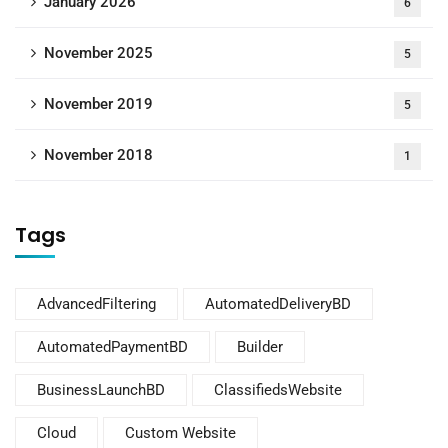
January 2026
6
November 2025
5
November 2019
5
November 2018
1
Tags
AdvancedFiltering
AutomatedDeliveryBD
AutomatedPaymentBD
Builder
BusinessLaunchBD
ClassifiedsWebsite
Cloud
Custom Website