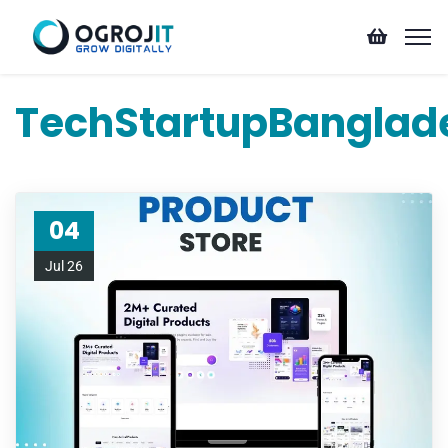
TechStartupBanglad
04
Jul 26