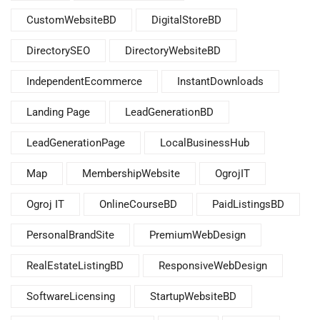
CustomWebsiteBD
DigitalStoreBD
DirectorySEO
DirectoryWebsiteBD
IndependentEcommerce
InstantDownloads
Landing Page
LeadGenerationBD
LeadGenerationPage
LocalBusinessHub
Map
MembershipWebsite
OgrojIT
Ogroj IT
OnlineCourseBD
PaidListingsBD
PersonalBrandSite
PremiumWebDesign
RealEstateListingBD
ResponsiveWebDesign
SoftwareLicensing
StartupWebsiteBD