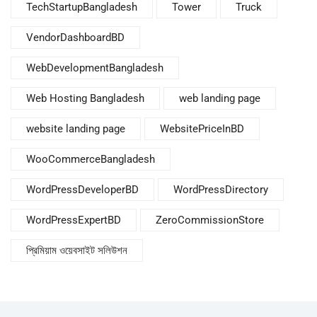
TechStartupBangladesh
Tower
Truck
VendorDashboardBD
WebDevelopmentBangladesh
Web Hosting Bangladesh
web landing page
website landing page
WebsitePriceInBD
WooCommerceBangladesh
WordPressDeveloperBD
WordPressDirectory
WordPressExpertBD
ZeroCommissionStore
প্রিমিয়াম ওয়েবসাইট সলিউশন