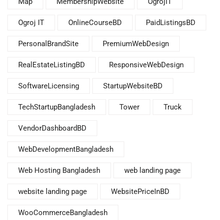
Map
MembershipWebsite
OgrojIT
Ogroj IT
OnlineCourseBD
PaidListingsBD
PersonalBrandSite
PremiumWebDesign
RealEstateListingBD
ResponsiveWebDesign
SoftwareLicensing
StartupWebsiteBD
TechStartupBangladesh
Tower
Truck
VendorDashboardBD
WebDevelopmentBangladesh
Web Hosting Bangladesh
web landing page
website landing page
WebsitePriceInBD
WooCommerceBangladesh