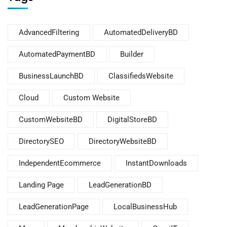
AdvancedFiltering
AutomatedDeliveryBD
AutomatedPaymentBD
Builder
BusinessLaunchBD
ClassifiedsWebsite
Cloud
Custom Website
CustomWebsiteBD
DigitalStoreBD
DirectorySEO
DirectoryWebsiteBD
IndependentEcommerce
InstantDownloads
Landing Page
LeadGenerationBD
LeadGenerationPage
LocalBusinessHub