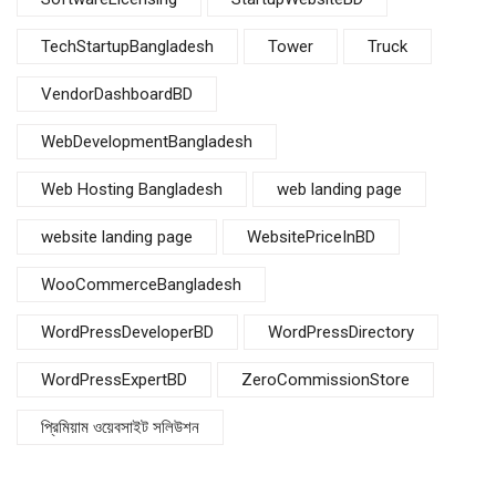
TechStartupBangladesh
Tower
Truck
VendorDashboardBD
WebDevelopmentBangladesh
Web Hosting Bangladesh
web landing page
website landing page
WebsitePriceInBD
WooCommerceBangladesh
WordPressDeveloperBD
WordPressDirectory
WordPressExpertBD
ZeroCommissionStore
প্রিমিয়াম ওয়েবসাইট সলিউশন