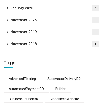
January 2026
6
November 2025
5
November 2019
5
November 2018
1
Tags
AdvancedFiltering
AutomatedDeliveryBD
AutomatedPaymentBD
Builder
BusinessLaunchBD
ClassifiedsWebsite