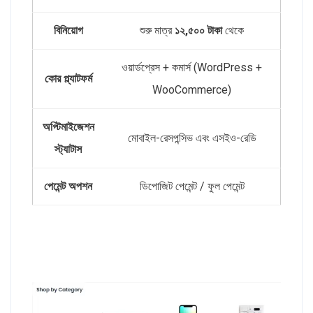
বিনিয়োগ
শুরু মাত্র
১২,৫০০ টাকা
থেকে
ওয়ার্ডপ্রেস + কমার্স (WordPress +
কোর প্ল্যাটফর্ম
WooCommerce)
অপ্টিমাইজেশন
মোবাইল-রেসপন্সিভ এবং এসইও-রেডি
স্ট্যাটাস
পেমেন্ট অপশন
ডিপোজিট পেমেন্ট / ফুল পেমেন্ট