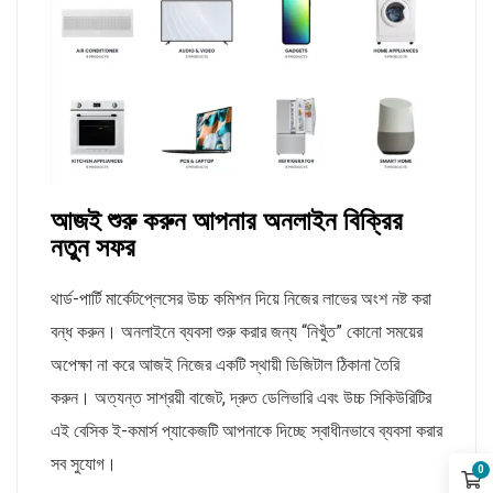
আজই শুরু করুন আপনার অনলাইন বিক্রির
নতুন সফর
থার্ড-পার্টি মার্কেটপ্লেসের উচ্চ কমিশন দিয়ে নিজের লাভের অংশ নষ্ট করা
বন্ধ করুন। অনলাইনে ব্যবসা শুরু করার জন্য “নিখুঁত” কোনো সময়ের
অপেক্ষা না করে আজই নিজের একটি স্থায়ী ডিজিটাল ঠিকানা তৈরি
করুন। অত্যন্ত সাশ্রয়ী বাজেট, দ্রুত ডেলিভারি এবং উচ্চ সিকিউরিটির
এই বেসিক ই-কমার্স প্যাকেজটি আপনাকে দিচ্ছে স্বাধীনভাবে ব্যবসা করার
সব সুযোগ।
0