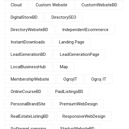
Cloud
Custom Website
CustomWebsiteBD
DigitalStoreBD
DirectorySEO
DirectoryWebsiteBD
IndependentEcommerce
InstantDownloads
Landing Page
LeadGenerationBD
LeadGenerationPage
LocalBusinessHub
Map
MembershipWebsite
OgrojIT
Ogroj IT
OnlineCourseBD
PaidListingsBD
PersonalBrandSite
PremiumWebDesign
RealEstateListingBD
ResponsiveWebDesign
SoftwareLicensing
StartupWebsiteBD