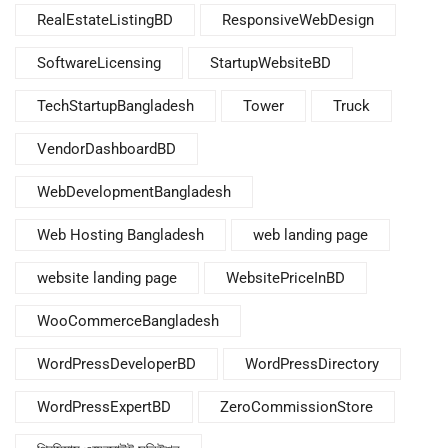
RealEstateListingBD
ResponsiveWebDesign
SoftwareLicensing
StartupWebsiteBD
TechStartupBangladesh
Tower
Truck
VendorDashboardBD
WebDevelopmentBangladesh
Web Hosting Bangladesh
web landing page
website landing page
WebsitePriceInBD
WooCommerceBangladesh
WordPressDeveloperBD
WordPressDirectory
WordPressExpertBD
ZeroCommissionStore