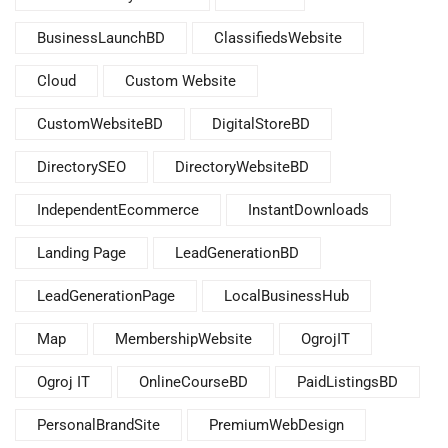
BusinessLaunchBD
ClassifiedsWebsite
Cloud
Custom Website
CustomWebsiteBD
DigitalStoreBD
DirectorySEO
DirectoryWebsiteBD
IndependentEcommerce
InstantDownloads
Landing Page
LeadGenerationBD
LeadGenerationPage
LocalBusinessHub
Map
MembershipWebsite
OgrojIT
Ogroj IT
OnlineCourseBD
PaidListingsBD
PersonalBrandSite
PremiumWebDesign