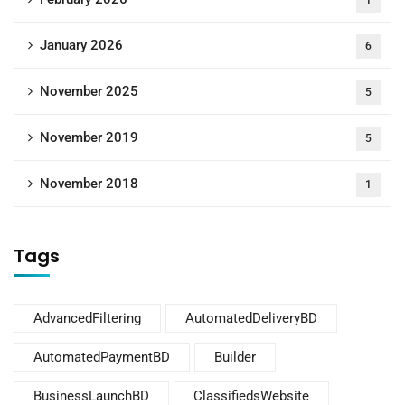
1
January 2026
6
November 2025
5
November 2019
5
November 2018
1
Tags
AdvancedFiltering
AutomatedDeliveryBD
AutomatedPaymentBD
Builder
BusinessLaunchBD
ClassifiedsWebsite