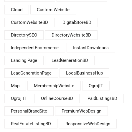
Cloud
Custom Website
CustomWebsiteBD
DigitalStoreBD
DirectorySEO
DirectoryWebsiteBD
IndependentEcommerce
InstantDownloads
Landing Page
LeadGenerationBD
LeadGenerationPage
LocalBusinessHub
Map
MembershipWebsite
OgrojIT
Ogroj IT
OnlineCourseBD
PaidListingsBD
PersonalBrandSite
PremiumWebDesign
RealEstateListingBD
ResponsiveWebDesign