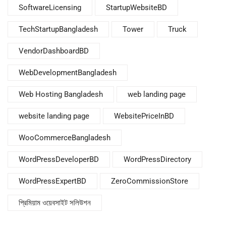
SoftwareLicensing
StartupWebsiteBD
TechStartupBangladesh
Tower
Truck
VendorDashboardBD
WebDevelopmentBangladesh
Web Hosting Bangladesh
web landing page
website landing page
WebsitePriceInBD
WooCommerceBangladesh
WordPressDeveloperBD
WordPressDirectory
WordPressExpertBD
ZeroCommissionStore
প্রিমিয়াম ওয়েবসাইট সলিউশন