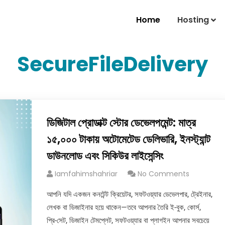
Home
Hosting
SecureFileDelivery
ডিজিটাল প্রোডাক্ট স্টোর ডেভেলপমেন্ট: মাত্র
১৫,০০০ টাকায় অটোমেটেড ডেলিভারি, ইনস্ট্যান্ট
ডাউনলোড এবং সিকিউর লাইসেন্সিং
Iamfahimshahriar
No Comments
আপনি যদি একজন কনটেন্ট ক্রিয়েটর, সফটওয়্যার ডেভেলপার, ট্রেইনার,
লেখক বা ডিজাইনার হয়ে থাকেন—তবে আপনার তৈরি ই-বুক, কোর্স,
প্রি-সেট, ডিজাইন টেমপ্লেট, সফটওয়্যার বা প্লাগইন আপনার সবচেয়ে