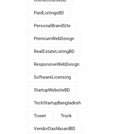
OnlineCourseBD
PaidListingsBD
PersonalBrandSite
PremiumWebDesign
RealEstateListingBD
ResponsiveWebDesign
SoftwareLicensing
StartupWebsiteBD
TechStartupBangladesh
Tower
Truck
VendorDashboardBD