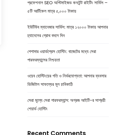
প্রফেশনাল SEO অপ্টিমাইজড কনটেন্ট রাইটিং সার্ভিস –
৫টি আর্টিকেল মাত্র ৫,০০০ টাকায়
ইউটিউব ম্যানেজার সার্ভিস: মাত্র ১২০০০ টাকায় আপনার
চ্যানেলের গ্রোথ বদলে দিন
পেশাদার ওয়ার্ডপ্রেস হোস্টিং: বাজেটের মধ্যে সেরা
পারফরম্যান্সের নিশ্চয়তা
ওয়েব হোস্টিংয়ের গতি ও নির্ভরযোগ্যতা: আপনার ব্যবসার
ডিজিটাল সাফল্যের মূল চাবিকাঠি
সেরা মূল্যে সেরা পারফরম্যান্স: অগ্রজ আইটি-র সাশ্রয়ী
শেয়ার্ড হোস্টিং
Recent Comments