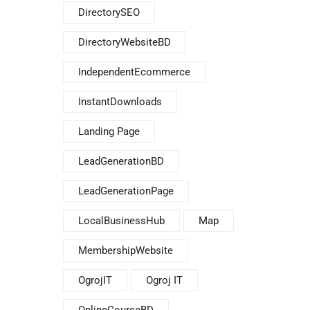
DirectorySEO
DirectoryWebsiteBD
IndependentEcommerce
InstantDownloads
Landing Page
LeadGenerationBD
LeadGenerationPage
LocalBusinessHub
Map
MembershipWebsite
OgrojIT
Ogroj IT