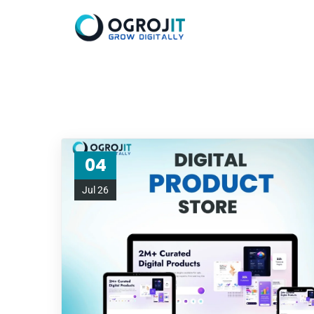
04
Jul 26