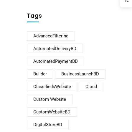
Tags
AdvancedFiltering
AutomatedDeliveryBD
AutomatedPaymentBD
Builder
BusinessLaunchBD
ClassifiedsWebsite
Cloud
Custom Website
CustomWebsiteBD
DigitalStoreBD