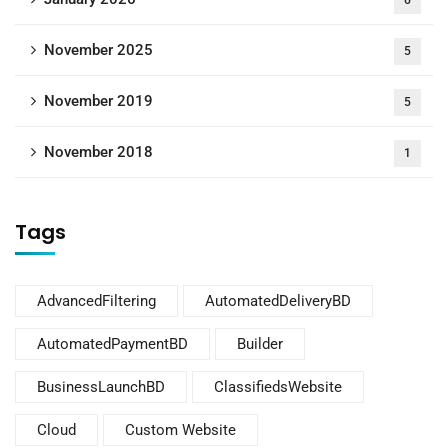
6
November 2025
5
November 2019
5
November 2018
1
Tags
AdvancedFiltering
AutomatedDeliveryBD
AutomatedPaymentBD
Builder
BusinessLaunchBD
ClassifiedsWebsite
Cloud
Custom Website