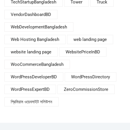
TechStartupBangladesh
Tower
Truck
VendorDashboardBD
WebDevelopmentBangladesh
Web Hosting Bangladesh
web landing page
website landing page
WebsitePriceInBD
WooCommerceBangladesh
WordPressDeveloperBD
WordPressDirectory
WordPressExpertBD
ZeroCommissionStore
প্রিমিয়াম ওয়েবসাইট সলিউশন