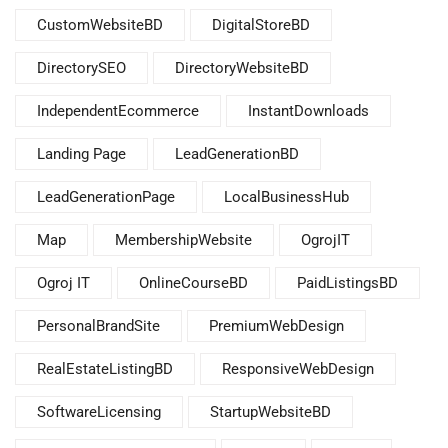
CustomWebsiteBD
DigitalStoreBD
DirectorySEO
DirectoryWebsiteBD
IndependentEcommerce
InstantDownloads
Landing Page
LeadGenerationBD
LeadGenerationPage
LocalBusinessHub
Map
MembershipWebsite
OgrojIT
Ogroj IT
OnlineCourseBD
PaidListingsBD
PersonalBrandSite
PremiumWebDesign
RealEstateListingBD
ResponsiveWebDesign
SoftwareLicensing
StartupWebsiteBD