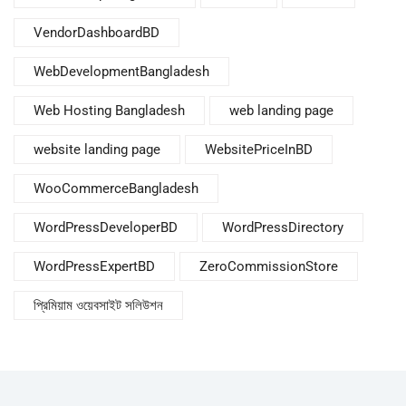
VendorDashboardBD
WebDevelopmentBangladesh
Web Hosting Bangladesh
web landing page
website landing page
WebsitePriceInBD
WooCommerceBangladesh
WordPressDeveloperBD
WordPressDirectory
WordPressExpertBD
ZeroCommissionStore
প্রিমিয়াম ওয়েবসাইট সলিউশন