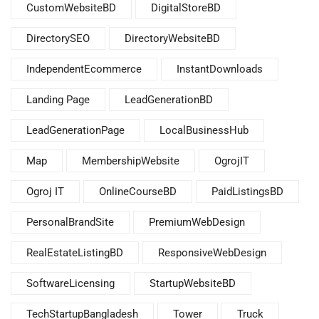
CustomWebsiteBD
DigitalStoreBD
DirectorySEO
DirectoryWebsiteBD
IndependentEcommerce
InstantDownloads
Landing Page
LeadGenerationBD
LeadGenerationPage
LocalBusinessHub
Map
MembershipWebsite
OgrojIT
Ogroj IT
OnlineCourseBD
PaidListingsBD
PersonalBrandSite
PremiumWebDesign
RealEstateListingBD
ResponsiveWebDesign
SoftwareLicensing
StartupWebsiteBD
TechStartupBangladesh
Tower
Truck