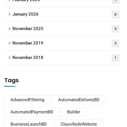
1
January 2026
6
November 2025
5
November 2019
5
November 2018
1
Tags
AdvancedFiltering
AutomatedDeliveryBD
AutomatedPaymentBD
Builder
BusinessLaunchBD
ClassifiedsWebsite