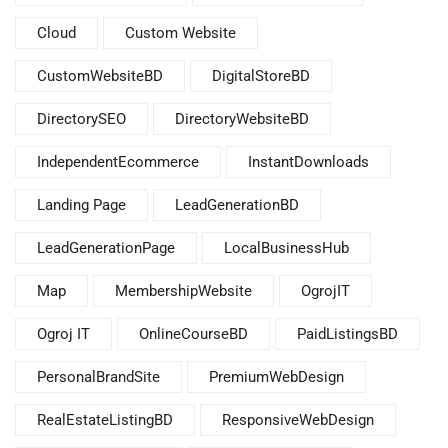
Cloud
Custom Website
CustomWebsiteBD
DigitalStoreBD
DirectorySEO
DirectoryWebsiteBD
IndependentEcommerce
InstantDownloads
Landing Page
LeadGenerationBD
LeadGenerationPage
LocalBusinessHub
Map
MembershipWebsite
OgrojIT
Ogroj IT
OnlineCourseBD
PaidListingsBD
PersonalBrandSite
PremiumWebDesign
RealEstateListingBD
ResponsiveWebDesign