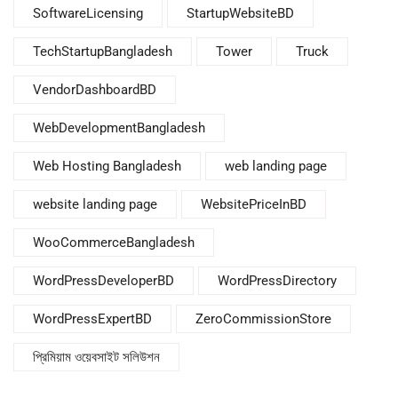
SoftwareLicensing
StartupWebsiteBD
TechStartupBangladesh
Tower
Truck
VendorDashboardBD
WebDevelopmentBangladesh
Web Hosting Bangladesh
web landing page
website landing page
WebsitePriceInBD
WooCommerceBangladesh
WordPressDeveloperBD
WordPressDirectory
WordPressExpertBD
ZeroCommissionStore
প্রিমিয়াম ওয়েবসাইট সলিউশন