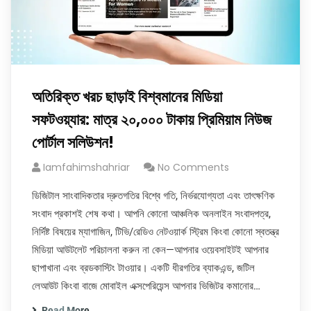
অতিরিক্ত খরচ ছাড়াই বিশ্বমানের মিডিয়া
সফটওয়্যার: মাত্র ২০,০০০ টাকায় প্রিমিয়াম নিউজ
পোর্টাল সলিউশন!
Iamfahimshahriar
No Comments
ডিজিটাল সাংবাদিকতার দ্রুতগতির বিশ্বে গতি, নির্ভরযোগ্যতা এবং তাৎক্ষণিক
সংবাদ প্রকাশই শেষ কথা। আপনি কোনো আঞ্চলিক অনলাইন সংবাদপত্র,
নির্দিষ্ট বিষয়ের ম্যাগাজিন, টিভি/রেডিও নেটওয়ার্ক স্ট্রিম কিংবা কোনো স্বতন্ত্র
মিডিয়া আউটলেট পরিচালনা করুন না কেন—আপনার ওয়েবসাইটই আপনার
ছাপাখানা এবং ব্রডকাস্টিং টাওয়ার। একটি ধীরগতির ব্যাকএন্ড, জটিল
লেআউট কিংবা বাজে মোবাইল এক্সপেরিয়েন্স আপনার ভিজিটর কমানোর…
Read More