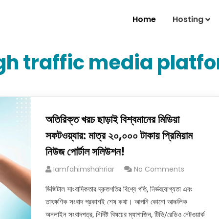
Home
Hosting
gh traffic media platf
অতিরিক্ত খরচ ছাড়াই বিশ্বমানের মিডিয়া
সফটওয়্যার: মাত্র ২০,০০০ টাকায় প্রিমিয়াম
নিউজ পোর্টাল সলিউশন!
Iamfahimshahriar
No Comments
ডিজিটাল সাংবাদিকতার দ্রুতগতির বিশ্বে গতি, নির্ভরযোগ্যতা এবং
তাৎক্ষণিক সংবাদ প্রকাশই শেষ কথা। আপনি কোনো আঞ্চলিক
অনলাইন সংবাদপত্র, নির্দিষ্ট বিষয়ের ম্যাগাজিন, টিভি/রেডিও নেটওয়ার্ক