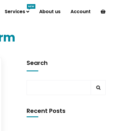
NEW
Services
About us
Account
orm
Search
Recent Posts