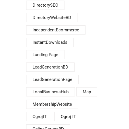
DirectorySEO
DirectoryWebsiteBD
IndependentEcommerce
InstantDownloads
Landing Page
LeadGenerationBD
LeadGenerationPage
LocalBusinessHub
Map
MembershipWebsite
OgrojIT
Ogroj IT