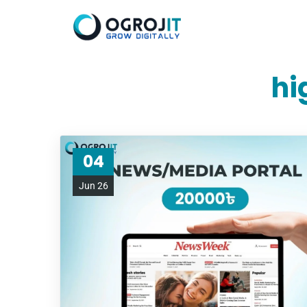
hi
04
Jun 26