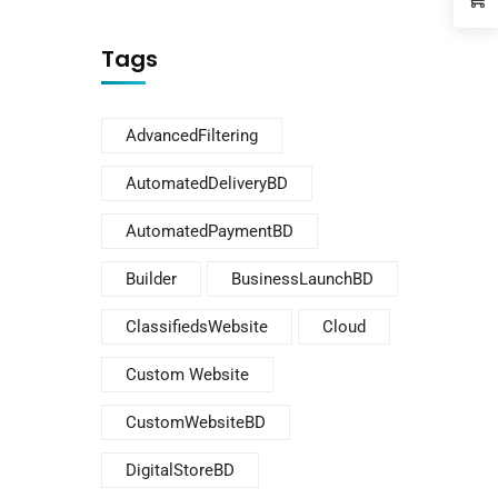
Tags
AdvancedFiltering
AutomatedDeliveryBD
AutomatedPaymentBD
Builder
BusinessLaunchBD
ClassifiedsWebsite
Cloud
Custom Website
CustomWebsiteBD
DigitalStoreBD