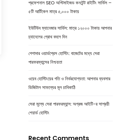
প্রফেশনাল SEO অপ্টিমাইজড কনটেন্ট রাইটিং সার্ভিস –
৫টি আর্টিকেল মাত্র ৫,০০০ টাকায়
ইউটিউব ম্যানেজার সার্ভিস: মাত্র ১২০০০ টাকায় আপনার
চ্যানেলের গ্রোথ বদলে দিন
পেশাদার ওয়ার্ডপ্রেস হোস্টিং: বাজেটের মধ্যে সেরা
পারফরম্যান্সের নিশ্চয়তা
ওয়েব হোস্টিংয়ের গতি ও নির্ভরযোগ্যতা: আপনার ব্যবসার
ডিজিটাল সাফল্যের মূল চাবিকাঠি
সেরা মূল্যে সেরা পারফরম্যান্স: অগ্রজ আইটি-র সাশ্রয়ী
শেয়ার্ড হোস্টিং
Recent Comments