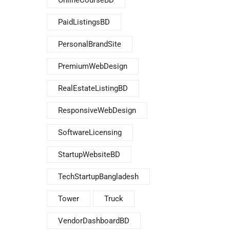
OnlineCourseBD
PaidListingsBD
PersonalBrandSite
PremiumWebDesign
RealEstateListingBD
ResponsiveWebDesign
SoftwareLicensing
StartupWebsiteBD
TechStartupBangladesh
Tower
Truck
VendorDashboardBD