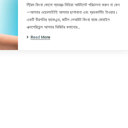
স্ট্রিম কিংবা কোনো স্বতন্ত্র মিডিয়া আউটলেট পরিচালনা করুন না কেন
—আপনার ওয়েবসাইটই আপনার ছাপাখানা এবং ব্রডকাস্টিং টাওয়ার।
একটি ধীরগতির ব্যাকএন্ড, জটিল লেআউট কিংবা বাজে মোবাইল
এক্সপেরিয়েন্স আপনার ভিজিটর কমানোর…
Read More