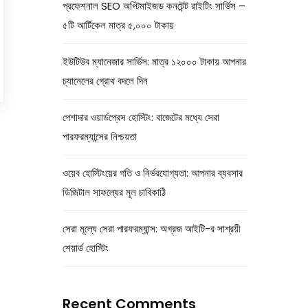
প্রফেশনাল SEO অপ্টিমাইজড কনটেন্ট রাইটিং সার্ভিস –
৫টি আর্টিকেল মাত্র ৫,০০০ টাকায়
ইউটিউব ম্যানেজার সার্ভিস: মাত্র ১২০০০ টাকায় আপনার
চ্যানেলের গ্রোথ বদলে দিন
পেশাদার ওয়ার্ডপ্রেস হোস্টিং: বাজেটের মধ্যে সেরা
পারফরম্যান্সের নিশ্চয়তা
ওয়েব হোস্টিংয়ের গতি ও নির্ভরযোগ্যতা: আপনার ব্যবসার
ডিজিটাল সাফল্যের মূল চাবিকাঠি
সেরা মূল্যে সেরা পারফরম্যান্স: অগ্রজ আইটি-র সাশ্রয়ী
শেয়ার্ড হোস্টিং
Recent Comments