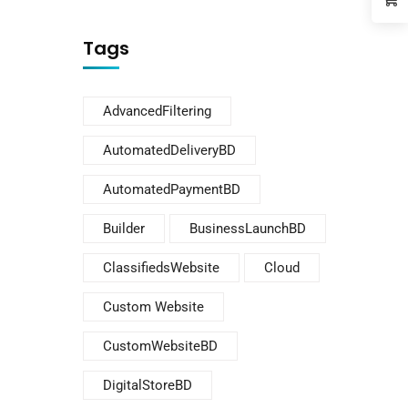
Tags
AdvancedFiltering
AutomatedDeliveryBD
AutomatedPaymentBD
Builder
BusinessLaunchBD
ClassifiedsWebsite
Cloud
Custom Website
CustomWebsiteBD
DigitalStoreBD