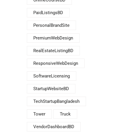
OnlineCourseBD
PaidListingsBD
PersonalBrandSite
PremiumWebDesign
RealEstateListingBD
ResponsiveWebDesign
SoftwareLicensing
StartupWebsiteBD
TechStartupBangladesh
Tower
Truck
VendorDashboardBD