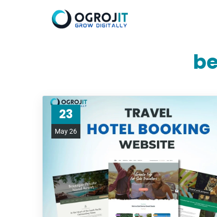
be
23
May 26