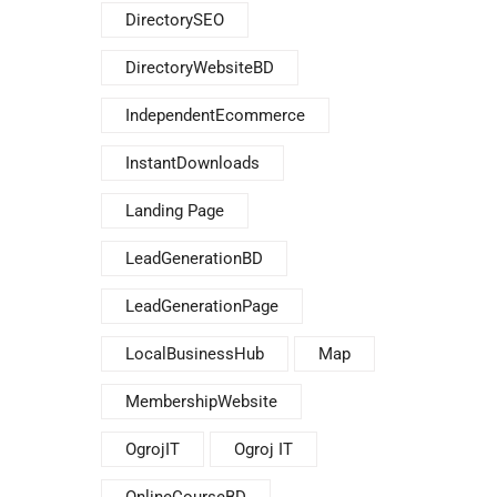
DirectorySEO
DirectoryWebsiteBD
IndependentEcommerce
InstantDownloads
Landing Page
LeadGenerationBD
LeadGenerationPage
LocalBusinessHub
Map
MembershipWebsite
OgrojIT
Ogroj IT