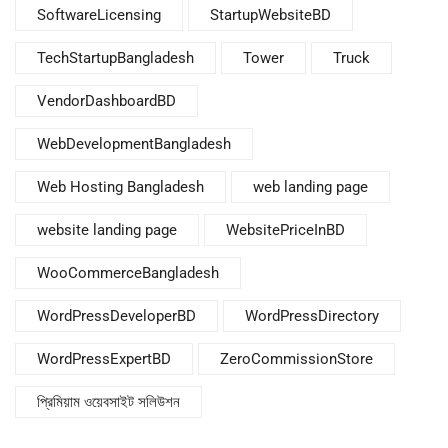
SoftwareLicensing
StartupWebsiteBD
TechStartupBangladesh
Tower
Truck
VendorDashboardBD
WebDevelopmentBangladesh
Web Hosting Bangladesh
web landing page
website landing page
WebsitePriceInBD
WooCommerceBangladesh
WordPressDeveloperBD
WordPressDirectory
WordPressExpertBD
ZeroCommissionStore
প্রিমিয়াম ওয়েবসাইট সলিউশন