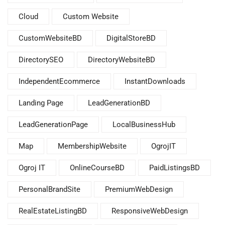
Cloud
Custom Website
CustomWebsiteBD
DigitalStoreBD
DirectorySEO
DirectoryWebsiteBD
IndependentEcommerce
InstantDownloads
Landing Page
LeadGenerationBD
LeadGenerationPage
LocalBusinessHub
Map
MembershipWebsite
OgrojIT
Ogroj IT
OnlineCourseBD
PaidListingsBD
PersonalBrandSite
PremiumWebDesign
RealEstateListingBD
ResponsiveWebDesign