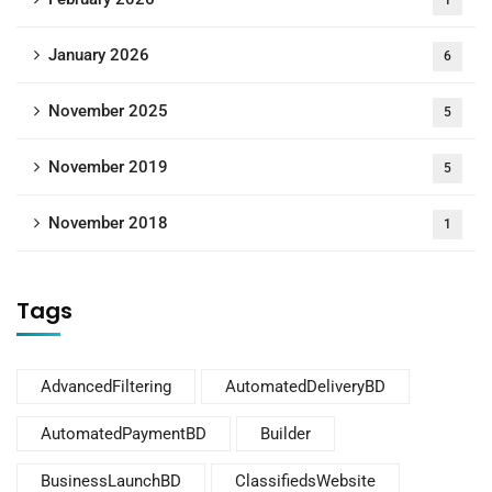
1
January 2026
6
November 2025
5
November 2019
5
November 2018
1
Tags
AdvancedFiltering
AutomatedDeliveryBD
AutomatedPaymentBD
Builder
BusinessLaunchBD
ClassifiedsWebsite