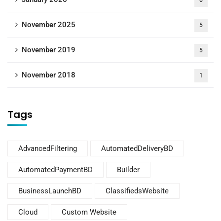
6
November 2025
5
November 2019
5
November 2018
1
Tags
AdvancedFiltering
AutomatedDeliveryBD
AutomatedPaymentBD
Builder
BusinessLaunchBD
ClassifiedsWebsite
Cloud
Custom Website