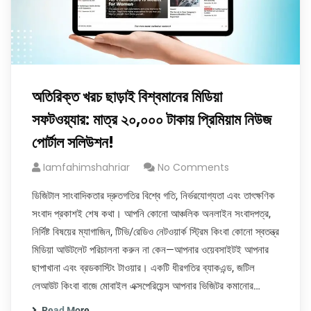
অতিরিক্ত খরচ ছাড়াই বিশ্বমানের মিডিয়া
সফটওয়্যার: মাত্র ২০,০০০ টাকায় প্রিমিয়াম নিউজ
পোর্টাল সলিউশন!
Iamfahimshahriar
No Comments
ডিজিটাল সাংবাদিকতার দ্রুতগতির বিশ্বে গতি, নির্ভরযোগ্যতা এবং তাৎক্ষণিক
সংবাদ প্রকাশই শেষ কথা। আপনি কোনো আঞ্চলিক অনলাইন সংবাদপত্র,
নির্দিষ্ট বিষয়ের ম্যাগাজিন, টিভি/রেডিও নেটওয়ার্ক স্ট্রিম কিংবা কোনো স্বতন্ত্র
মিডিয়া আউটলেট পরিচালনা করুন না কেন—আপনার ওয়েবসাইটই আপনার
ছাপাখানা এবং ব্রডকাস্টিং টাওয়ার। একটি ধীরগতির ব্যাকএন্ড, জটিল
লেআউট কিংবা বাজে মোবাইল এক্সপেরিয়েন্স আপনার ভিজিটর কমানোর…
Read More