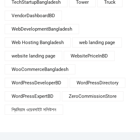
TechStartupBangladesh
Tower
Truck
VendorDashboardBD
WebDevelopmentBangladesh
Web Hosting Bangladesh
web landing page
website landing page
WebsitePriceInBD
WooCommerceBangladesh
WordPressDeveloperBD
WordPressDirectory
WordPressExpertBD
ZeroCommissionStore
প্রিমিয়াম ওয়েবসাইট সলিউশন