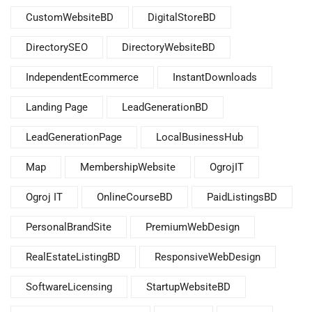
CustomWebsiteBD
DigitalStoreBD
DirectorySEO
DirectoryWebsiteBD
IndependentEcommerce
InstantDownloads
Landing Page
LeadGenerationBD
LeadGenerationPage
LocalBusinessHub
Map
MembershipWebsite
OgrojIT
Ogroj IT
OnlineCourseBD
PaidListingsBD
PersonalBrandSite
PremiumWebDesign
RealEstateListingBD
ResponsiveWebDesign
SoftwareLicensing
StartupWebsiteBD