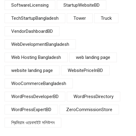
SoftwareLicensing
StartupWebsiteBD
TechStartupBangladesh
Tower
Truck
VendorDashboardBD
WebDevelopmentBangladesh
Web Hosting Bangladesh
web landing page
website landing page
WebsitePriceInBD
WooCommerceBangladesh
WordPressDeveloperBD
WordPressDirectory
WordPressExpertBD
ZeroCommissionStore
প্রিমিয়াম ওয়েবসাইট সলিউশন