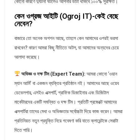
কোনো কারণে দুর্ঘটনা ঘটলেও আপনার ডাটা থাকবে ১০০% সুরক্ষিত।
কেন ওগ্রজ আইটি (Ogroj IT)-কেই বেছে
নেবেন?
বাজারে তো অনেক অপশন আছে, তাহলে কেন আমাদের ওপরই ভরসা
রাখবেন? কারণ আমরা কিছু নীতিতে অটল, যা আমাদের অন্যদের চেয়ে
আলাদা করেছে।
অভিজ্ঞ ও দক্ষ টিম (Expert Team):
আমরা কোনো ‘ওয়ান
ম্যান আর্মি’ বা একজন ব্যক্তির প্রতিষ্ঠান নই। আমাদের আছে ওয়েব
ডেভেলপার, এসইও এক্সপার্ট, গ্রাফিক ডিজাইনার এবং ডিজিটাল
মার্কেটারদের একটি সমন্বিত ও দক্ষ টিম। প্রতিটি প্রজেক্টে আমাদের
এক্সপার্টরা তাদের মেধা ও অভিজ্ঞতার সর্বোচ্চটা দিয়ে কাজ করেন। আমরা
প্রতিনিয়ত নতুন প্রযুক্তি নিয়ে গবেষণা করি যাতে ক্লায়েন্টকে সেরাটা
দিতে পারি।