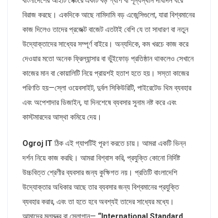
বাংলাদেশের আইটি সেক্টরে একটি বড় গ্যাপ বা শূন্যস্থান দীর্ঘদিন ধরে
বিরাজ করছে। একদিকে আছে নামিদামি বড় এজেন্সিগুলো, যারা বিশ্বমানের
কাজ দিলেও তাদের প্রজেক্ট বাজেট এতটাই বেশি যে তা সাধারণ বা নতুন
উদ্যোক্তাদের সাধ্যের সম্পূর্ণ বাইরে। অন্যদিকে, কম খরচে কাজ করে
দেওয়ার মতো অনেক ফ্রিল্যান্সার বা ভুঁইফোড় প্রতিষ্ঠান থাকলেও সেখানে
কাজের মান বা কোয়ালিটি নিয়ে প্রায়শই হতাশ হতে হয়। সস্তা কাজের
পরিণতি হয়—স্লো ওয়েবসাইট, দুর্বল সিকিউরিটি, পাইরেটেড থিম ব্যবহার
এবং অপেশাদার ডিজাইন, যা দিনশেষে ব্যবসার সুনাম নষ্ট করে এবং
কাস্টমারদের আস্থা কমিয়ে দেয়।
Ogroj IT
ঠিক এই গ্যাপটিই পূরণ করতে চায়। আমরা একটি ভিন্ন
দর্শন নিয়ে কাজ করছি। আমরা বিশ্বাস করি, প্রযুক্তি কোনো নির্দিষ্ট
উচ্চবিত্ত শ্রেণীর ব্যবসার জন্য কুক্ষিগত নয়। প্রতিটি বাংলাদেশি
উদ্যোক্তার অধিকার আছে তার ব্যবসার জন্য বিশ্বমানের প্রযুক্তি
ব্যবহার করার, এবং তা হতে হবে অবশ্যই তাদের সাধ্যের মধ্যে।
আমাদের মূলমন্ত্র বা স্লোগান—
“International Standard,