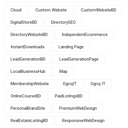
Cloud
Custom Website
CustomWebsiteBD
DigitalStoreBD
DirectorySEO
DirectoryWebsiteBD
IndependentEcommerce
InstantDownloads
Landing Page
LeadGenerationBD
LeadGenerationPage
LocalBusinessHub
Map
MembershipWebsite
OgrojIT
Ogroj IT
OnlineCourseBD
PaidListingsBD
PersonalBrandSite
PremiumWebDesign
RealEstateListingBD
ResponsiveWebDesign