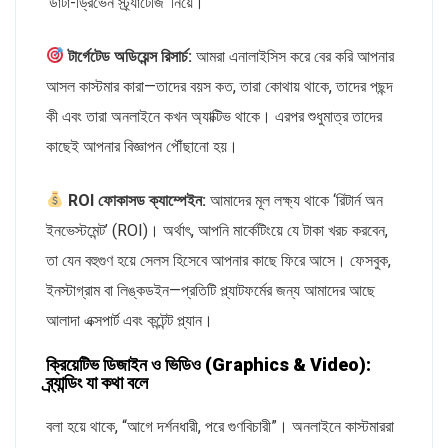
‘ডাটা-ড্রিভেন স্ট্র্যাটেজি’ নিয়ে।
টার্গেটেড অডিয়েন্স রিসার্চ:
আমরা এনালাইসিস করে বের করি আপনার
আসল কাস্টমার কারা—তাদের বয়স কত, তারা কোথায় থাকে, তাদের পছন্দ
কী এবং তারা অনলাইনে কখন অ্যাক্টিভ থাকে। এরপর শুধুমাত্র তাদের
কাছেই আপনার বিজ্ঞাপন পৌঁছানো হয়।
ROI ফোকাসড ক্যাম্পেইন:
আমাদের মূল লক্ষ্য থাকে ‘রিটার্ন অন
ইনভেস্টমেন্ট’ (ROI)। অর্থাৎ, আপনি মার্কেটিংয়ে যে টাকা খরচ করবেন,
তা যেন বহুগুণ হয়ে সেলস হিসেবে আপনার কাছে ফিরে আসে। ফেসবুক,
ইনস্টাগ্রাম বা লিঙ্কডইন—প্রতিটি প্ল্যাটফর্মের জন্য আমাদের আছে
আলাদা এক্সপার্ট এবং কন্টেন্ট প্ল্যান।
ক্রিয়েটিভ ডিজাইন ও ভিডিও (Graphics & Video):
ব্র্যান্ডিং যা কথা বলে
বলা হয়ে থাকে, “আগে দর্শনধারী, পরে গুণবিচারী”। অনলাইনে কাস্টমাররা