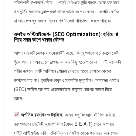
শক্তিশালী ই-কমার্স স্টোর। পেমেন্ট গেটওয়ে ইন্টিগ্রেশন থেকে শুরু করে
ইনভেন্টরি ম্যানেজমেন্ট—সবই থাকে আমাদের প্যাকেজে। আপনি কোডিং
না জানলেও খুব সহজে নিজের শপ নিজেই পরিচালনা করতে পারবেন।
এসইও অপ্টিমাইজেশন (SEO Optimization): হারিয়ে না
গিয়ে সবার আগে থাকার কৌশল
আপনার একটি চমৎকার ওয়েবসাইট আছে, কিন্তু গুগলে সার্চ করলে কেউ
খুঁজে পায় না—এর চেয়ে দুঃখজনক আর কিছু হতে পারে না। এটি অনেকটা
গভীর জঙ্গলে একটি আলিশান শোরুম দেওয়ার মতো, যেখানে কোনো
কাস্টমার যায় না। ট্রাফিক ছাড়া ওয়েবসাইট মূল্যহীন। আমাদের এসইও
(SEO) সার্ভিস আপনার ওয়েবসাইটকে মানুষের চোখের সামনে নিয়ে
আসে।
অর্গানিক র‍্যাংকিং ও ট্রাফিক:
আমরা শুধু কিওয়ার্ড স্টাফিং করি না,
বরং গুগলের লেটেস্ট অ্যালগরিদম (যেমন E-E-A-T) মেনে আপনার
সাইট অপ্টিমাইজ করি। টেকনিক্যাল এসইও থেকে শুরু করে অন-পেজ