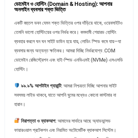
ডোমেইন ও হোস্টিং (Domain & Hosting): আপনার
অনলাইন ব্যবসার শক্ত ভিত্তি
একটি বহুতল ভবন যেমন শক্ত ভিত্তির ওপর দাঁড়িয়ে থাকে, ওয়েবসাইটও
তেমনি ভালো হোস্টিংয়ের ওপর নির্ভর করে। কমদামী শেয়ারড হোস্টিং
ব্যবহার করলে ঘন ঘন সাইট ডাউন হয়ে যায়, লোডিং স্পিড কমে যায়—যা
ব্যবসার জন্য অত্যন্ত ক্ষতিকর। আমরা দিচ্ছি নির্ভরযোগ্য .COM
ডোমেইন রেজিস্ট্রেশন এবং হাই-স্পিড এনভিএমই (NVMe) এসএসডি
হোস্টিং।
৯৯.৯% আপটাইম গ্যারান্টি:
আমরা নিশ্চয়তা দিচ্ছি আপনার সাইট
সবসময় লাইভ থাকবে, যাতে আপনি ঘুমের মধ্যেও কোনো কাস্টমার না
হারান।
নিরাপত্তা ও ব্যাকআপ:
আমাদের সার্ভারে আছে অ্যাডভান্সড
ফায়ারওয়াল প্রটেকশন এবং নিয়মিত অটোমেটিক ব্যাকআপ সিস্টেম।