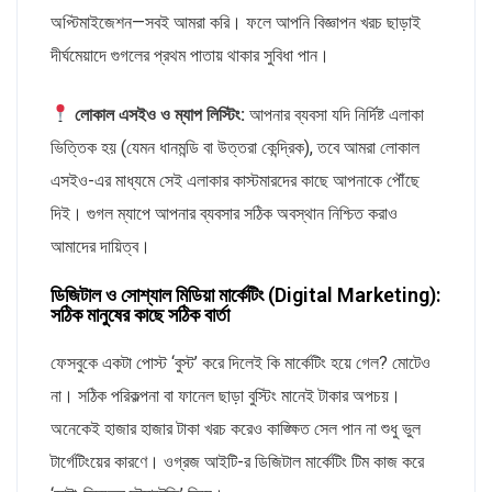
অপ্টিমাইজেশন—সবই আমরা করি। ফলে আপনি বিজ্ঞাপন খরচ ছাড়াই
দীর্ঘমেয়াদে গুগলের প্রথম পাতায় থাকার সুবিধা পান।
লোকাল এসইও ও ম্যাপ লিস্টিং:
আপনার ব্যবসা যদি নির্দিষ্ট এলাকা
ভিত্তিক হয় (যেমন ধানমন্ডি বা উত্তরা কেন্দ্রিক), তবে আমরা লোকাল
এসইও-এর মাধ্যমে সেই এলাকার কাস্টমারদের কাছে আপনাকে পৌঁছে
দিই। গুগল ম্যাপে আপনার ব্যবসার সঠিক অবস্থান নিশ্চিত করাও
আমাদের দায়িত্ব।
ডিজিটাল ও সোশ্যাল মিডিয়া মার্কেটিং (Digital Marketing):
সঠিক মানুষের কাছে সঠিক বার্তা
ফেসবুকে একটা পোস্ট ‘বুস্ট’ করে দিলেই কি মার্কেটিং হয়ে গেল? মোটেও
না। সঠিক পরিকল্পনা বা ফানেল ছাড়া বুস্টিং মানেই টাকার অপচয়।
অনেকেই হাজার হাজার টাকা খরচ করেও কাঙ্ক্ষিত সেল পান না শুধু ভুল
টার্গেটিংয়ের কারণে। ওগ্রজ আইটি-র ডিজিটাল মার্কেটিং টিম কাজ করে