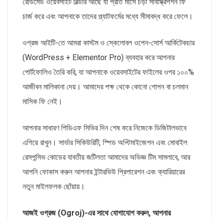
রেডিমেড ওয়েবসাইট বিল্ডার আছে যা প্রতি মাসে চড়া সাবস্ক্রিপশন ফি
চার্জ করে এবং আপনাকে তাদের প্ল্যাটফর্মের মধ্যে সীমাবদ্ধ করে ফেলে।
ওগ্রজ আইটি-তে আমরা কাস্টম ও স্কেলোবল ওপেন-সোর্স আর্কিটেকচার
(WordPress + Elementor Pro) ব্যবহার করে আপনার
পোর্টফোলিও তৈরি করি, যা আপনাকে ওয়েবসাইটের ফাইলের ওপর ১০০%
আজীবন মালিকানা দেয়। আমাদের পক্ষ থেকে কোনো গোপন বা চলমান
মাসিক ফি নেই।
আপনার সাধারণ পিডিএফ সিভির দিন শেষ করে নিজেকে ডিজিটালভাবে
এগিয়ে রাখুন। সার্ভার সিকিউরিটি, স্পিড অপ্টিমাইজেশন এবং মোবাইল
রেসপন্সিভ কোডের যাবতীয় জটিলতা আমাদের অভিজ্ঞ টিম সামলাবে, আর
আপনি ফোকাস করুন আপনার ইন্টারভিউ প্রিপারেশন এবং ক্যারিয়ারের
নতুন মাইলফলক ছোঁয়ায়।
আজই ওগ্রজ (Ogroj)-এর সাথে যোগাযোগ করুন, আপনার