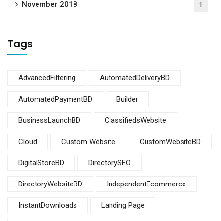
November 2018
1
Tags
AdvancedFiltering
AutomatedDeliveryBD
AutomatedPaymentBD
Builder
BusinessLaunchBD
ClassifiedsWebsite
Cloud
Custom Website
CustomWebsiteBD
DigitalStoreBD
DirectorySEO
DirectoryWebsiteBD
IndependentEcommerce
InstantDownloads
Landing Page