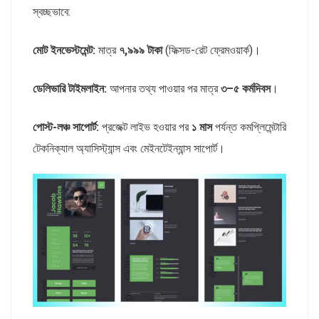
স্বচ্ছভাবে:
মোট ইনভেস্টমেন্ট:
মাত্র
৭,৯৯৯ টাকা
(ফিক্সড-রেট ফ্রেমওয়ার্ক)।
ডেলিভারি টাইমলাইন:
আপনার তথ্য পাওয়ার পর মাত্র
৩–৫ কর্মদিবস
।
পোস্ট-লঞ্চ সাপোর্ট:
প্রজেক্ট লাইভ হওয়ার পর
১ মাস
পর্যন্ত কমপ্লিমেন্টারি
টেকনিক্যাল অ্যাসিস্ট্যান্স এবং মেইনটেইন্যান্স সাপোর্ট।