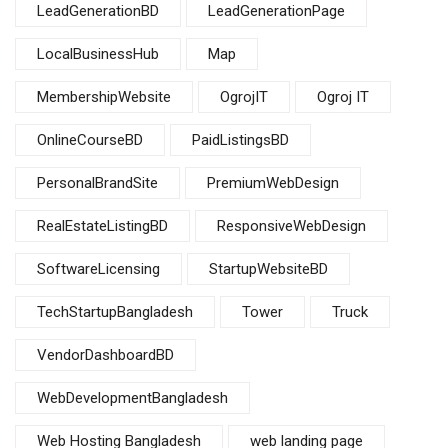
LeadGenerationBD
LeadGenerationPage
LocalBusinessHub
Map
MembershipWebsite
OgrojIT
Ogroj IT
OnlineCourseBD
PaidListingsBD
PersonalBrandSite
PremiumWebDesign
RealEstateListingBD
ResponsiveWebDesign
SoftwareLicensing
StartupWebsiteBD
TechStartupBangladesh
Tower
Truck
VendorDashboardBD
WebDevelopmentBangladesh
Web Hosting Bangladesh
web landing page