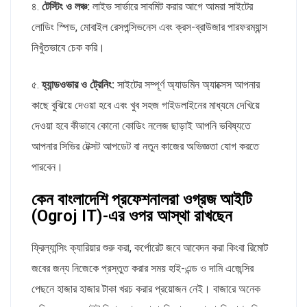
৪.
টেস্টিং ও লঞ্চ:
লাইভ সার্ভারে সাবমিট করার আগে আমরা সাইটের
লোডিং স্পিড, মোবাইল রেসপন্সিভনেস এবং ক্রস-ব্রাউজার পারফরম্যান্স
নিখুঁতভাবে চেক করি।
৫.
হ্যান্ডওভার ও ট্রেনিং:
সাইটের সম্পূর্ণ অ্যাডমিন অ্যাক্সেস আপনার
কাছে বুঝিয়ে দেওয়া হবে এবং খুব সহজ গাইডলাইনের মাধ্যমে দেখিয়ে
দেওয়া হবে কীভাবে কোনো কোডিং নলেজ ছাড়াই আপনি ভবিষ্যতে
আপনার সিভির টেক্সট আপডেট বা নতুন কাজের অভিজ্ঞতা যোগ করতে
পারবেন।
কেন বাংলাদেশি প্রফেশনালরা ওগ্রজ আইটি
(Ogroj IT)-এর ওপর আস্থা রাখছেন
ফ্রিল্যান্সিং ক্যারিয়ার শুরু করা, কর্পোরেট জবে আবেদন করা কিংবা রিমোট
জবের জন্য নিজেকে প্রস্তুত করার সময় হাই-এন্ড ও দামি এজেন্সির
পেছনে হাজার হাজার টাকা খরচ করার প্রয়োজন নেই। বাজারে অনেক