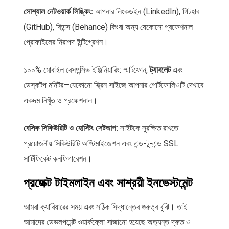
সোশ্যাল নেটওয়ার্ক লিঙ্কিং:
আপনার লিংকডইন (LinkedIn), গিটহাব
(GitHub), বিহান্স (Behance) কিংবা অন্য যেকোনো প্রফেশনাল
প্রোফাইলের নিরাপদ ইন্টিগ্রেশন।
১০০% মোবাইল রেসপন্সিভ ইঞ্জিনিয়ারিং: স্মার্টফোন,
ট্যাবলেট
এবং
ডেস্কটপ মনিটর—যেকোনো স্ক্রিন সাইজে আপনার পোর্টফোলিওটি দেখাবে
একদম নিখুঁত ও প্রফেশনাল।
বেসিক সিকিউরিটি ও হোস্টিং সেটআপ:
সাইটকে সুরক্ষিত রাখতে
প্রয়োজনীয় সিকিউরিটি অপ্টিমাইজেশন এবং এন্ড-টু-এন্ড SSL
সার্টিফিকেট কনফিগারেশন।
প্রজেক্ট টাইমলাইন এবং সাশ্রয়ী ইনভেস্টমেন্ট
আমরা ক্যারিয়ারের সময় এবং সঠিক সিদ্ধান্তের গুরুত্ব বুঝি। তাই
আমাদের ডেভলপমেন্ট ওয়ার্কফ্লো সাজানো হয়েছে অত্যন্ত দ্রুত ও