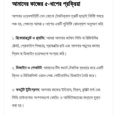
আমাদের কাজের ৫-ধাপের প্রক্রিয়া
আপনার ওয়েবসাইটটি যেন কোনো টেকনিক্যাল ত্রুটি ছাড়াই নির্দিষ্ট সময়ে
লঞ্চ হয়, সেজন্য আমরা ৫-ধাপের একটি সুনির্দিষ্ট রোডম্যাপ অনুসরণ করি:
১.
রিকোয়ারমেন্ট ও প্ল্যানিং:
আমরা আপনার বর্তমান সিভি বা রিজিউমির
টেক্সট, প্রোফাইল পিকচার, প্রজেক্টের ছবি এবং আপনার পছন্দের কালার
স্কিম বা ডিজাইন চয়েসগুলো সংগ্রহ করি।
২.
ডিজাইন ও লেআউট:
আমাদের টিম মডার্ন টেকনিক ব্যবহার করে একটি
ক্লিন ও মিনিমালিস্ট ওয়ান-পেজ পোর্টফোলিও ডিজাইন তৈরি করে।
৩.
কনটেন্ট ইন্টিগ্রেশন:
আপনার কাজের ইতিহাস, স্কিল, কন্টাক্ট ফর্ম এবং
সিভি ডাউনলোড অপশনগুলো কোডিং ও আর্কিটেকচারের মাধ্যমে যুক্ত
করা হয়।