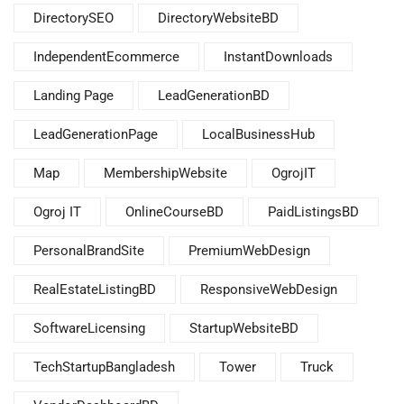
DirectorySEO
DirectoryWebsiteBD
IndependentEcommerce
InstantDownloads
Landing Page
LeadGenerationBD
LeadGenerationPage
LocalBusinessHub
Map
MembershipWebsite
OgrojIT
Ogroj IT
OnlineCourseBD
PaidListingsBD
PersonalBrandSite
PremiumWebDesign
RealEstateListingBD
ResponsiveWebDesign
SoftwareLicensing
StartupWebsiteBD
TechStartupBangladesh
Tower
Truck