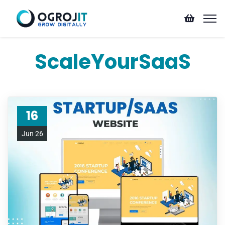
ScaleYourSaaS
16
Jun 26