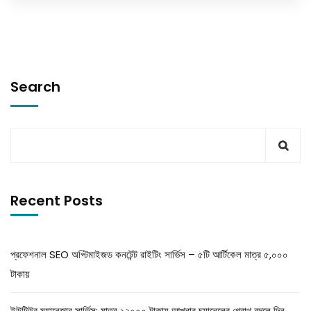
Search
Recent Posts
প্রফেশনাল SEO অপ্টিমাইজড কনটেন্ট রাইটিং সার্ভিস – ৫টি আর্টিকেল মাত্র ৫,০০০
টাকায়
ইউটিউব ম্যানেজার সার্ভিস: মাত্র ১২০০০ টাকায় আপনার চ্যানেলের গ্রোথ বদলে দিন