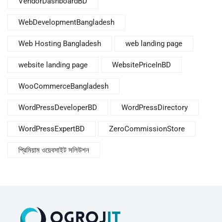
VendorDashboardBD
WebDevelopmentBangladesh
Web Hosting Bangladesh
web landing page
website landing page
WebsitePriceInBD
WooCommerceBangladesh
WordPressDeveloperBD
WordPressDirectory
WordPressExpertBD
ZeroCommissionStore
প্রিমিয়াম ওয়েবসাইট সলিউশন