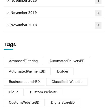
November 2025
5
November 2019
5
November 2018
1
Tags
AdvancedFiltering
AutomatedDeliveryBD
AutomatedPaymentBD
Builder
BusinessLaunchBD
ClassifiedsWebsite
Cloud
Custom Website
CustomWebsiteBD
DigitalStoreBD