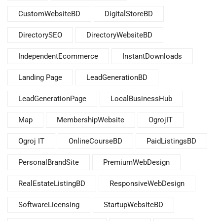
CustomWebsiteBD
DigitalStoreBD
DirectorySEO
DirectoryWebsiteBD
IndependentEcommerce
InstantDownloads
Landing Page
LeadGenerationBD
LeadGenerationPage
LocalBusinessHub
Map
MembershipWebsite
OgrojIT
Ogroj IT
OnlineCourseBD
PaidListingsBD
PersonalBrandSite
PremiumWebDesign
RealEstateListingBD
ResponsiveWebDesign
SoftwareLicensing
StartupWebsiteBD