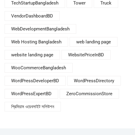
TechStartupBangladesh
Tower
Truck
VendorDashboardBD
WebDevelopmentBangladesh
Web Hosting Bangladesh
web landing page
website landing page
WebsitePriceInBD
WooCommerceBangladesh
WordPressDeveloperBD
WordPressDirectory
WordPressExpertBD
ZeroCommissionStore
প্রিমিয়াম ওয়েবসাইট সলিউশন