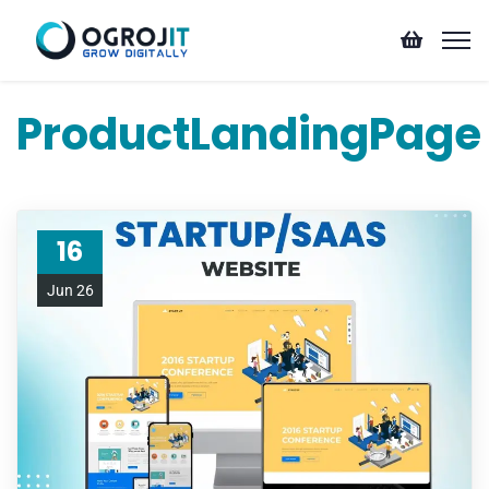
ProductLandingPage
16
Jun 26