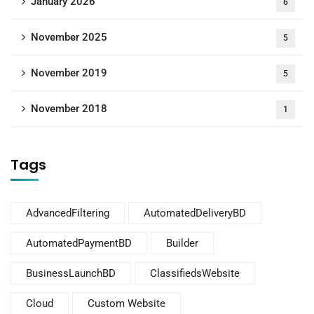
January 2026
6
November 2025
5
November 2019
5
November 2018
1
Tags
AdvancedFiltering
AutomatedDeliveryBD
AutomatedPaymentBD
Builder
BusinessLaunchBD
ClassifiedsWebsite
Cloud
Custom Website