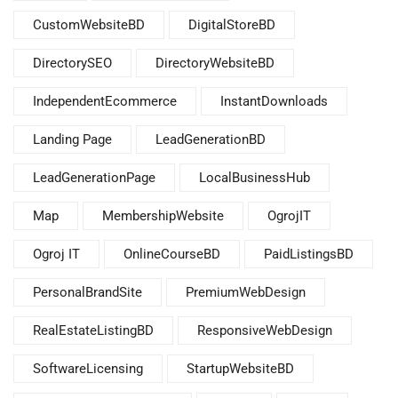
CustomWebsiteBD
DigitalStoreBD
DirectorySEO
DirectoryWebsiteBD
IndependentEcommerce
InstantDownloads
Landing Page
LeadGenerationBD
LeadGenerationPage
LocalBusinessHub
Map
MembershipWebsite
OgrojIT
Ogroj IT
OnlineCourseBD
PaidListingsBD
PersonalBrandSite
PremiumWebDesign
RealEstateListingBD
ResponsiveWebDesign
SoftwareLicensing
StartupWebsiteBD