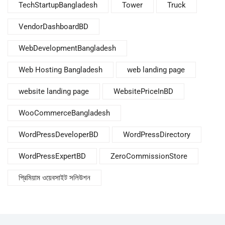
TechStartupBangladesh
Tower
Truck
VendorDashboardBD
WebDevelopmentBangladesh
Web Hosting Bangladesh
web landing page
website landing page
WebsitePriceInBD
WooCommerceBangladesh
WordPressDeveloperBD
WordPressDirectory
WordPressExpertBD
ZeroCommissionStore
প্রিমিয়াম ওয়েবসাইট সলিউশন