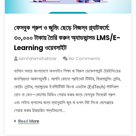
ফেসবুক গ্রুপ ও জুমিং ছেড়ে নিজস্ব প্ল্যাটফর্মে:
৩০,০০০ টাকায় তৈরি করুন অ্যাডভান্সড LMS/E-
Learning ওয়েবসাইট
Iamfahimshahriar
No Comments
বর্তমান সময়ে বাংলাদেশে অনলাইন শিক্ষা বা স্কিল ডেভেলপমেন্ট ট্রেইনিংয়ের
জনপ্রিয়তা আকাশচুম্বী। আপনি কোনো প্রাইভেট টিউটর, ফ্রিল্যান্সিং মেন্টর,
কোচিং সেন্টার, ল্যাঙ্গুয়েজ ইনস্টিটিউট কিংবা এডটেক (EdTech) স্টার্টআপ
হোন না কেন—কোর্সের ভিডিও শেয়ার করার জন্য ফেসবুক সিক্রেট গ্রুপ
এবং লাইভ ক্লাসের জন্য ম্যানুয়ালি জুম বা গুগল মিট লিংক মেসেঞ্জারে
শেয়ার করার চিরাচরিত পদ্ধতিগুলো…
Read More