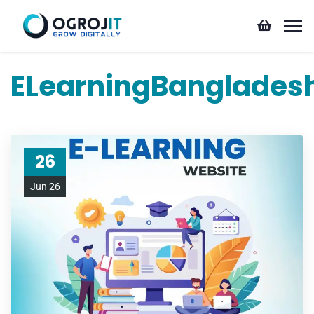
ELearningBanglades
26
Jun 26