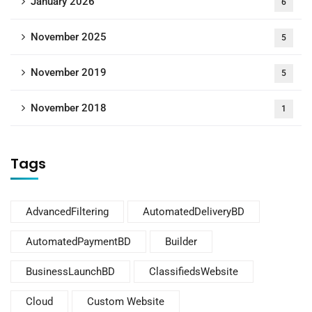
January 2026
6
November 2025
5
November 2019
5
November 2018
1
Tags
AdvancedFiltering
AutomatedDeliveryBD
AutomatedPaymentBD
Builder
BusinessLaunchBD
ClassifiedsWebsite
Cloud
Custom Website