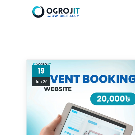
19
Jun 26