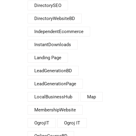
DirectorySEO
DirectoryWebsiteBD
IndependentEcommerce
InstantDownloads
Landing Page
LeadGenerationBD
LeadGenerationPage
LocalBusinessHub
Map
MembershipWebsite
OgrojIT
Ogroj IT