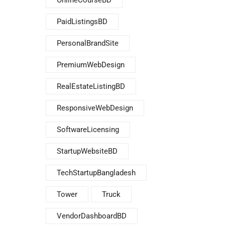
OnlineCourseBD
PaidListingsBD
PersonalBrandSite
PremiumWebDesign
RealEstateListingBD
ResponsiveWebDesign
SoftwareLicensing
StartupWebsiteBD
TechStartupBangladesh
Tower
Truck
VendorDashboardBD