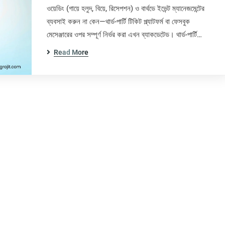
ওয়েডিং (গায়ে হলুদ, বিয়ে, রিসেপশন) ও বার্থডে ইভেন্ট ম্যানেজমেন্টের
ব্যবসাই করুন না কেন—থার্ড-পার্টি টিকিট প্ল্যাটফর্ম বা ফেসবুক
মেসেঞ্জারের ওপর সম্পূর্ণ নির্ভর করা এখন ব্যাকডেটেড। থার্ড-পার্টি…
Read More