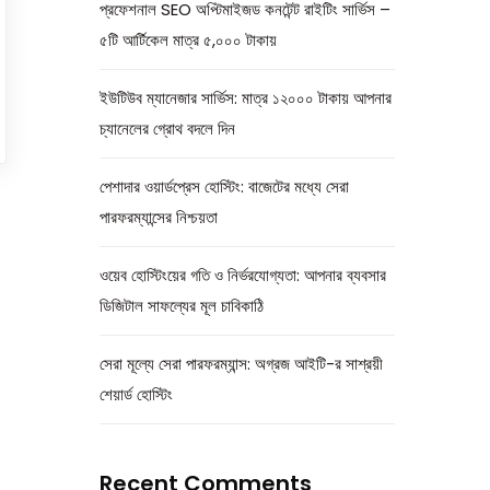
প্রফেশনাল SEO অপ্টিমাইজড কনটেন্ট রাইটিং সার্ভিস –
৫টি আর্টিকেল মাত্র ৫,০০০ টাকায়
ইউটিউব ম্যানেজার সার্ভিস: মাত্র ১২০০০ টাকায় আপনার
চ্যানেলের গ্রোথ বদলে দিন
পেশাদার ওয়ার্ডপ্রেস হোস্টিং: বাজেটের মধ্যে সেরা
পারফরম্যান্সের নিশ্চয়তা
ওয়েব হোস্টিংয়ের গতি ও নির্ভরযোগ্যতা: আপনার ব্যবসার
ডিজিটাল সাফল্যের মূল চাবিকাঠি
সেরা মূল্যে সেরা পারফরম্যান্স: অগ্রজ আইটি-র সাশ্রয়ী
শেয়ার্ড হোস্টিং
Recent Comments