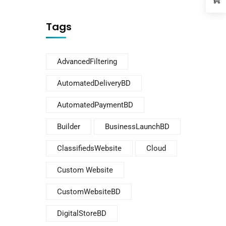
Tags
AdvancedFiltering
AutomatedDeliveryBD
AutomatedPaymentBD
Builder
BusinessLaunchBD
ClassifiedsWebsite
Cloud
Custom Website
CustomWebsiteBD
DigitalStoreBD