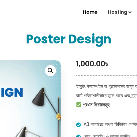
Home
Hosting
Poster Design
1,000.00
৳
ইভেন্ট, ক্যাম্পেইন বা প্রমোশনের জন্য
বার্তা শক্তিশালীভাবে তুলে ধরবে এবং ব্র্য
প্রধান ফিচারসমূহ:
A3 আকারের অথবা ডিজিটাল পোস্ট
বোল্ড মেসেজিং ও কালার ব্র্যান্ডিং