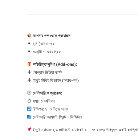
আপনার পক্ষ থেকে প্রয়োজন:
ছবি (যদি থাকে)
কনটেন্ট বা তথ্য ব্রিফ
অতিরিক্ত সুবিধা (Add-ons):
সোশ্যাল মিডিয়া ভার্সন
ইভেন্ট টিকিট ডিজাইন (অ্যাড-অন)
ডেলিভারি ও প্যাকেজ:
সময়: ৩ কর্মদিবস
রিভিশন: ২–৩ দিনের মধ্যে
ডেলিভারি ফরম্যাট: প্রিন্ট + ডিজিটাল
ইভেন্ট ম্যানেজার, একটিভিস্ট বা মার্কেটার — সবার জন্য উপযুক্ত একটি কমপ্ল