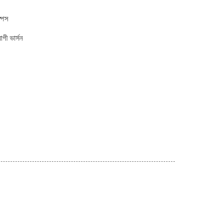
্পেস
গী ভার্সন