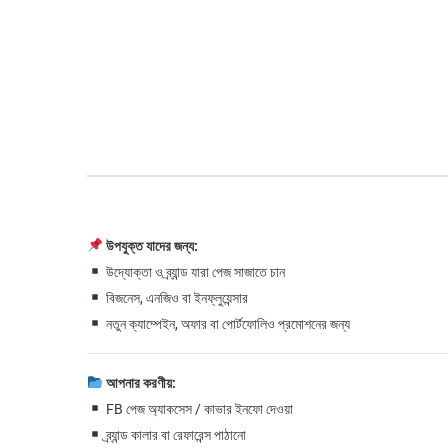
উপযুক্ত যাদের জন্য:
উদ্যোক্তা ও ব্র্যান্ড যারা পেজ সাজাতে চান
বিজনেস, এনজিও বা ইনফ্লুয়েন্সার
নতুন ক্যাম্পেইন, অফার বা পোর্টফোলিও প্রমোশনের জন্য
আপনার করণীয়:
FB পেজ অ্যাকসেস / কাভার ইনফো দেওয়া
ব্র্যান্ড কালার বা রেফারেন্স পাঠানো