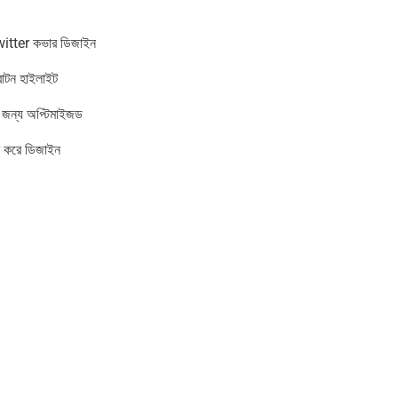
tter কভার ডিজাইন
 বাটন হাইলাইট
 জন্য অপ্টিমাইজড
রণ করে ডিজাইন