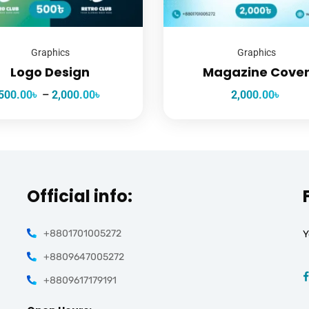
Graphics
Graphics
Logo Design
Magazine Cove
500.00
৳
–
2,000.00
৳
2,000.00
৳
Official info:
+8801701005272
Y
+8809647005272
+8809617179191