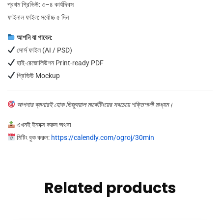
প্রথম প্রিভিউ: ৩–৪ কার্যদিবস
ফাইনাল ফাইল: সর্বোচ্চ ৫ দিন
আপনি যা পাবেন:
সোর্স ফাইল (AI / PSD)
হাই-রেজোলিউশন Print-ready PDF
প্রিভিউ Mockup
আপনার ব্যানারই হোক ভিজ্যুয়াল মার্কেটিংয়ের সবচেয়ে শক্তিশালী মাধ্যম।
এখনই ইনবক্স করুন অথবা
মিটিং বুক করুন:
https://calendly.com/ogroj/30min
Related products