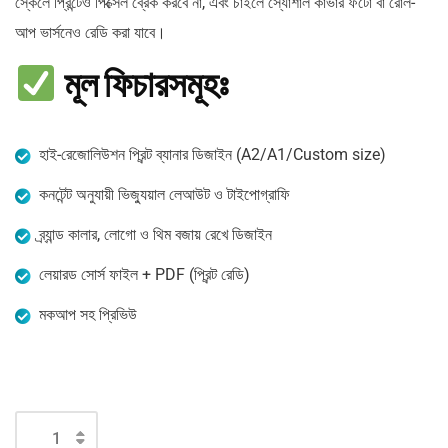
স্কেলে প্রিন্টেও পিক্সেল ব্রেক করবে না, এবং চাইলে স্যোশাল কাভার ফটো বা রোল-
আপ ভার্সনেও রেডি করা যাবে।
মূল ফিচারসমূহঃ
হাই-রেজোলিউশন প্রিন্ট ব্যানার ডিজাইন (A2/A1/Custom size)
কনটেন্ট অনুযায়ী ভিজ্যুয়াল লেআউট ও টাইপোগ্রাফি
ব্র্যান্ড কালার, লোগো ও থিম বজায় রেখে ডিজাইন
লেয়ারড সোর্স ফাইল + PDF (প্রিন্ট রেডি)
মকআপ সহ প্রিভিউ