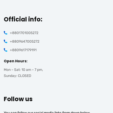
Official info:
+8801701005272
+8809647005272
+8809617179191
Open Hours:
Mon – Sat: 10 am – 7 pm,
Sunday: CLOSED
Follow us
You can follow our social media links from down below