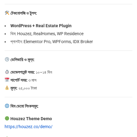
টেকনোলজি ও টুলস:
WordPress + Real Estate Plugin
থিম: Houzez, RealHomes, WP Residence
প্লাগইন: Elementor Pro, WPForms, IDX Broker
ডেলিভারি ও মূল্য:
ডেভেলপমেন্ট সময়:
১০–১৪ দিন
সাপোর্ট সময়:
৩ মাস
মূল্য:
২৫,০০০ টাকা
থিম ডেমো লিংকসমূহ:
Houzez Theme Demo
https://houzez.co/demo/