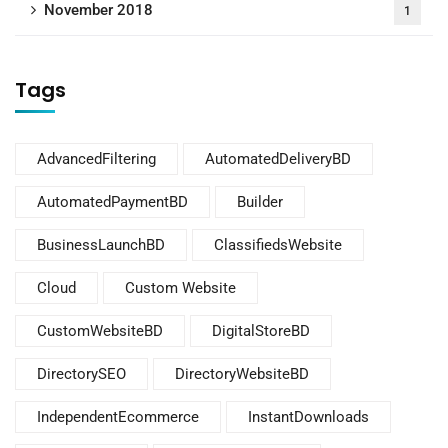
November 2018
1
Tags
AdvancedFiltering
AutomatedDeliveryBD
AutomatedPaymentBD
Builder
BusinessLaunchBD
ClassifiedsWebsite
Cloud
Custom Website
CustomWebsiteBD
DigitalStoreBD
DirectorySEO
DirectoryWebsiteBD
IndependentEcommerce
InstantDownloads