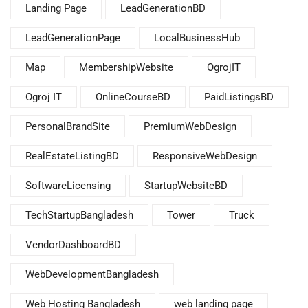
Landing Page
LeadGenerationBD
LeadGenerationPage
LocalBusinessHub
Map
MembershipWebsite
OgrojIT
Ogroj IT
OnlineCourseBD
PaidListingsBD
PersonalBrandSite
PremiumWebDesign
RealEstateListingBD
ResponsiveWebDesign
SoftwareLicensing
StartupWebsiteBD
TechStartupBangladesh
Tower
Truck
VendorDashboardBD
WebDevelopmentBangladesh
Web Hosting Bangladesh
web landing page