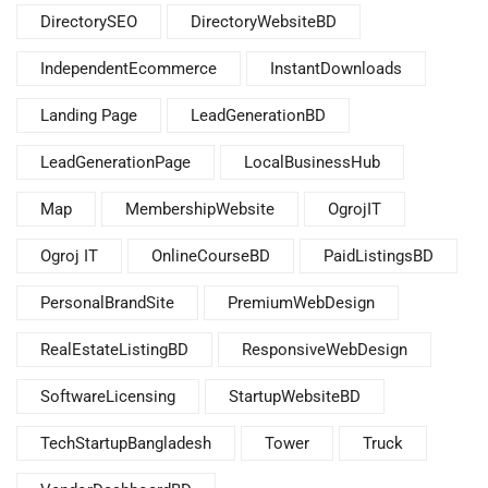
DirectorySEO
DirectoryWebsiteBD
IndependentEcommerce
InstantDownloads
Landing Page
LeadGenerationBD
LeadGenerationPage
LocalBusinessHub
Map
MembershipWebsite
OgrojIT
Ogroj IT
OnlineCourseBD
PaidListingsBD
PersonalBrandSite
PremiumWebDesign
RealEstateListingBD
ResponsiveWebDesign
SoftwareLicensing
StartupWebsiteBD
TechStartupBangladesh
Tower
Truck