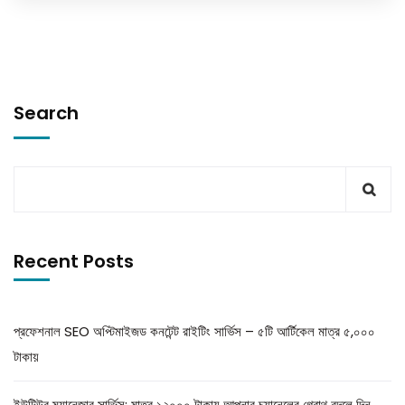
Search
Recent Posts
প্রফেশনাল SEO অপ্টিমাইজড কনটেন্ট রাইটিং সার্ভিস – ৫টি আর্টিকেল মাত্র ৫,০০০
টাকায়
ইউটিউব ম্যানেজার সার্ভিস: মাত্র ১২০০০ টাকায় আপনার চ্যানেলের গ্রোথ বদলে দিন