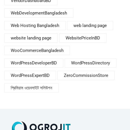
VendorDashboardBD
WebDevelopmentBangladesh
Web Hosting Bangladesh
web landing page
website landing page
WebsitePriceInBD
WooCommerceBangladesh
WordPressDeveloperBD
WordPressDirectory
WordPressExpertBD
ZeroCommissionStore
প্রিমিয়াম ওয়েবসাইট সলিউশন