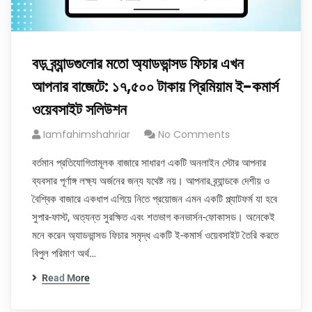
বড় ব্র্যান্ডগুলোর মতো অ্যাডভান্সড ফিচার এখন
আপনার বাজেটে: ১৭,৫০০ টাকায় প্রিমিয়াম ই-কমার্স
ওয়েবসাইট সলিউশন
Iamfahimshahriar
No Comments
বর্তমান প্রতিযোগিতামূলক বাজারে সাধারণ একটি অনলাইন স্টোর আপনার
ব্যবসার পূর্ণাঙ্গ লক্ষ্য অর্জনের জন্য যথেষ্ট নয়। আপনার ব্র্যান্ডকে দেশীয় ও
বৈশ্বিক বাজারে একধাপ এগিয়ে নিতে প্রয়োজন এমন একটি প্ল্যাটফর্ম যা হবে
সুপার-ফাস্ট, অত্যন্ত সুরক্ষিত এবং শতভাগ কনভার্সন-ফোকাসড। অনেকেই
মনে করেন অ্যাডভান্সড ফিচার সমৃদ্ধ একটি ই-কমার্স ওয়েবসাইট তৈরি করতে
বিপুল পরিমাণ অর্থ…
Read More