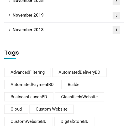
November 2025
5
November 2019
5
November 2018
1
Tags
AdvancedFiltering
AutomatedDeliveryBD
AutomatedPaymentBD
Builder
BusinessLaunchBD
ClassifiedsWebsite
Cloud
Custom Website
CustomWebsiteBD
DigitalStoreBD